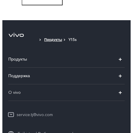
Защитный чехол
Защитная плёнка (нанесена)
Продукты
Y15s
Продукты
V30 5G
Поддержка
V29 5G
FAQs
O vivo
V29
Funtouch OS
Общая информация
Y100 4G
IMEI аутентификация
service.tj@vivo.com
Пресс Центр
Y36
Обновление системы
Юридическая информация
Y27s