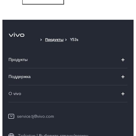
Защитный чехол
Защитная плёнка (нанесена)
Продукты
Y53s
Продукты
V30 5G
Поддержка
V29 5G
FAQs
O vivo
V29
Funtouch OS
Общая информация
Y100 4G
IMEI аутентификация
service.tj@vivo.com
Пресс Центр
Y36
Обновление системы
Юридическая информация
Y27s
Tajikistan | Выберите страну/регион