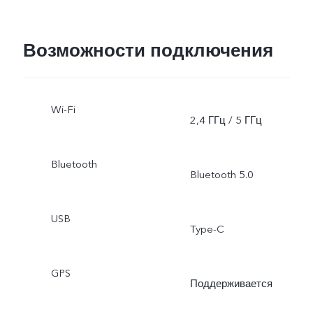
таймлапс,
профессиональный
Возможности подключения
режим, DOC, 64 Мп
Wi-Fi
съёмка
2,4 ГГц / 5 ГГц
Bluetooth
Bluetooth 5.0
USB
Type-C
GPS
Поддерживается