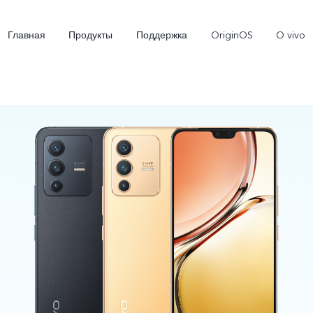
Главная
Продукты
Поддержка
OriginOS
O vivo
V29e 5G
Y100 4G
Y
Новинка
Новинка