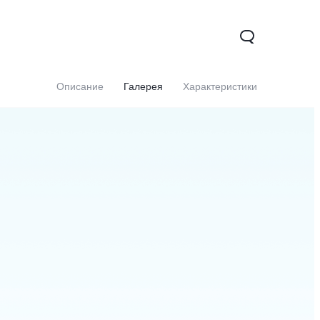
Описание
Галерея
Характеристики
27s
Y17s
Y02t
Новинка
Новинка
Новинка