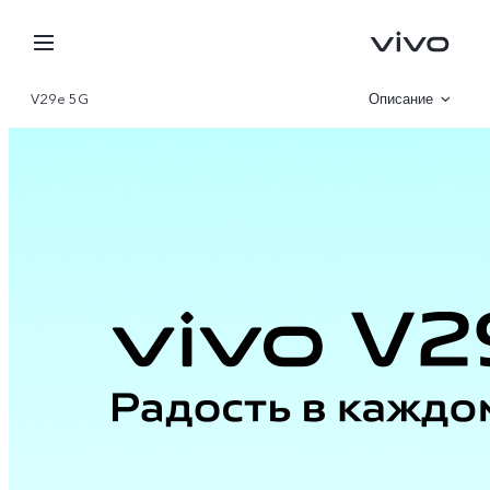
V29e 5G
Описание
Галерея
Характеристики
Tajikistan | Выберите стра