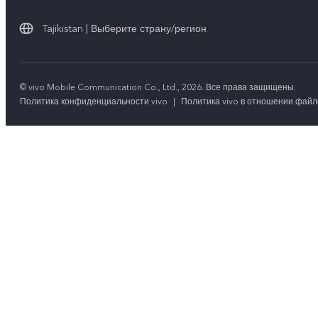
Обновление системы
Юридическая информация
Y27s
Tajikistan | Выберите страну/регион
Инструкции по гарантии vivo
О нас
Y17s
Стабильность
Y02t
© vivo Mobile Communication Co., Ltd., 2026. Все права защищены.
Центр конфиденциальности vivo
Политика конфиденциальности vivo
|
Политика vivo в отношении файл
Y33s
Y21