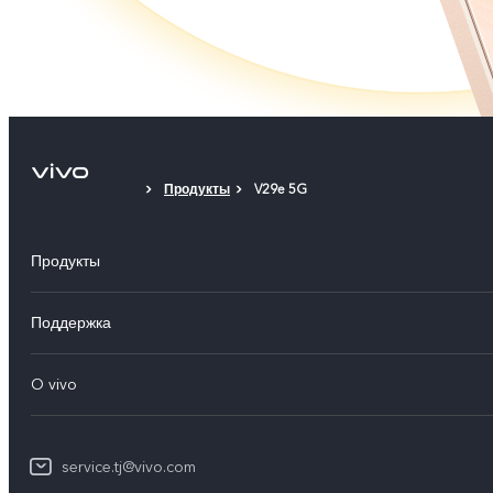
Продукты
V29e 5G
Продукты
V30 5G
Поддержка
V29 5G
FAQs
O vivo
V29
Funtouch OS
Общая информация
Y100 4G
IMEI аутентификация
service.tj@vivo.com
Пресс Центр
Y36