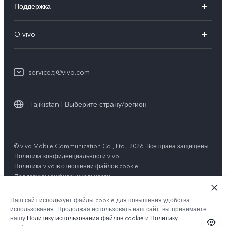
Поддержка
V29 5G
FAQs
O vivo
V29
Funtouch OS
Общая информация
Y100 4G
IMEI аутентификация
service.tj@vivo.com
Пресс Центр
Y36
Обновление системы
Юридическая информация
Y27s
Tajikistan | Выберите страну/регион
Инструкции по гарантии vivo
О нас
Y17s
Стабильность
Y02t
© vivo Mobile Communication Co., Ltd., 2026. Все права защищены.
Центр конфиденциальности vivo
Политика конфиденциальности vivo
|
Y33s
Политика vivo в отношении файлов cookie
|
Поддержки конфиденциальности
Y21
Наш сайт использует файлы cookie для повышения удобства
использования. Продолжая использовать наш сайт, вы принимаете
нашу
Политику использования файлов cookie
и
Политику