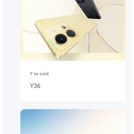
Y so cool
Y36