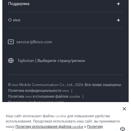
Поддержка
V29 5G
FAQs
O vivo
V29
Funtouch OS
Общая информация
Y100 4G
IMEI аутентификация
service.tj@vivo.com
Пресс Центр
Y36
Обновление системы
Юридическая информация
Y27s
Tajikistan | Выберите страну/регион
Инструкции по гарантии vivo
О нас
Y17s
Стабильность
Y02t
© vivo Mobile Communication Co., Ltd., 2026. Все права защищены.
Центр конфиденциальности vivo
Политика конфиденциальности vivo
|
Y33s
Политика vivo в отношении файлов cookie
|
Поддержки конфиденциальности
Y21
Наш сайт использует файлы cookie для повышения удобства
использования. Продолжая использовать наш сайт, вы принимаете
нашу
Политику использования файлов cookie
и
Политику