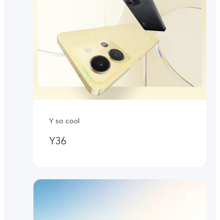
Y so cool
Y36