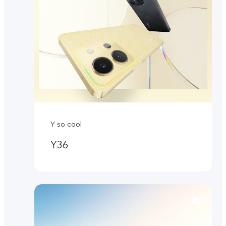
Y so cool
Y36