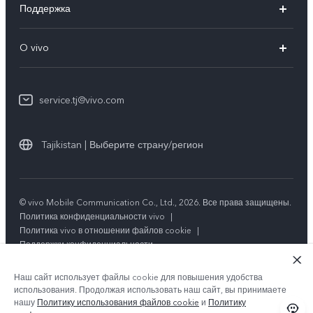
Поддержка
V29 5G
FAQs
O vivo
V29
Funtouch OS
Общая информация
Y100 4G
IMEI аутентификация
service.tj@vivo.com
Пресс Центр
Y36
Обновление системы
Юридическая информация
Y27s
Tajikistan | Выберите страну/регион
Инструкции по гарантии vivo
О нас
Y17s
Стабильность
Y02t
© vivo Mobile Communication Co., Ltd., 2026. Все права защищены.
Центр конфиденциальности vivo
Политика конфиденциальности vivo
|
Y33s
Политика vivo в отношении файлов cookie
|
Поддержки конфиденциальности
Y21
Наш сайт использует файлы cookie для повышения удобства
использования. Продолжая использовать наш сайт, вы принимаете
нашу
Политику использования файлов cookie
и
Политику