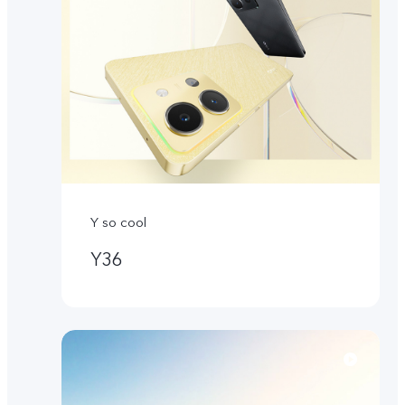
Y so cool
Y36