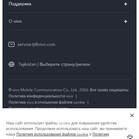
Поддержка
V29 5G
FAQs
O vivo
V29
Funtouch OS
Общая информация
Y100 4G
IMEI аутентификация
service.tj@vivo.com
Пресс Центр
Y36
Обновление системы
Юридическая информация
Y27s
Tajikistan | Выберите страну/регион
Инструкции по гарантии vivo
О нас
Y17s
Стабильность
Y02t
© vivo Mobile Communication Co., Ltd., 2026. Все права защищены.
Центр конфиденциальности vivo
Политика конфиденциальности vivo
|
Y33s
Политика vivo в отношении файлов cookie
|
Поддержки конфиденциальности
Y21
Наш сайт использует файлы cookie для повышения удобства
использования. Продолжая использовать наш сайт, вы принимаете
нашу
Политику использования файлов cookie
и
Политику