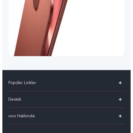
Popüler Linkler
vivo X300 Pro
Destek
vivo X300
Sık Sorulan Sorular
vivo Hakkında
vivo V60 5G
Yetkili Servis Noktalarımız
Bilgi
vivo V60 Lite 5G