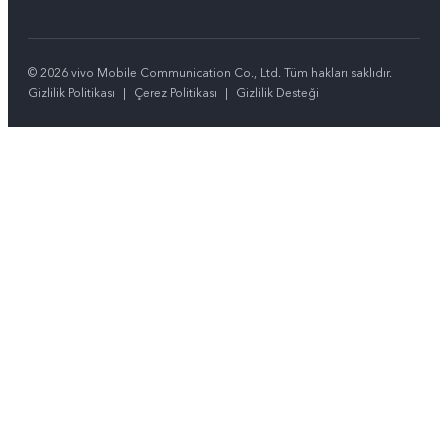
© 2026 vivo Mobile Communication Co., Ltd. Tüm hakları saklıdır.
Gizlilik Politikası
|
Çerez Politikası
|
Gizlilik Desteği