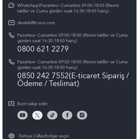
IMEI kimlik doğrulaması
WhatsApp(Pazartesi- Cumartesi 09:00-18:00 (Resmi
vivo'da Kariyer
vivo X200 FE
tatiller ve Cuma günleri saat 16:30-18:00 hariç)
Yedek Parçaların Fiyatı
Basın
Tüm Modeller
destek@tr.vivo.com
Sistem Güncellemesi
Yasal Bildirimler
Pazartesi- Cumartesi 09:00-18:00 (Resmi tatiller ve Cuma
Başlangıç ve Kullanım ​​Kılavuzu
günleri saat 16:30-18:00 hariç)
Hakkımızda
0800 621 2279
Garanti Politikamız
Sürdürülebilirlik
Pazartesi- Cumartesi 09:00-18:00 (Resmi tatiller ve Cuma
Müşteri Hizmetleri Gizlilik Beyanı
günleri saat 16:30-18:00 hariç)
vivo Gizlilik Merkezi
0850 242 7552(E-ticaret Sipariş /
Ödeme / Teslimat)
Bizin takip edin
Türkiye | Ülke/bölge seçin