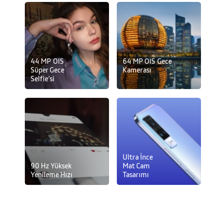
44 MP OIS
64 MP OIS Gece
Süper Gece
Kamerası
Selfie’si
Ultra İnce
90 Hz Yüksek
Mat Cam
Yenileme Hızı
Tasarımı