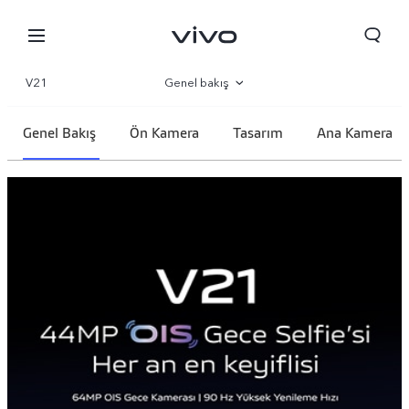
V21
Genel bakış
Galeri
Genel Bakış
Ön Kamera
Tasarım
Ana Kamera
Parametre