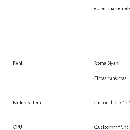
edilen malzemeler
Renk
Roma Siyahı
Elmas Yansıması
İşletim Sistemi
Funtouch OS 11.1
CPU
Qualcomm® Sna