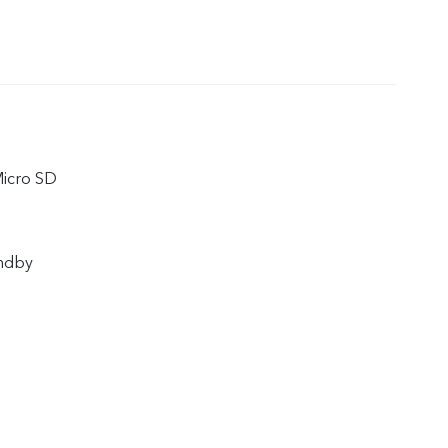
Micro SD
andby