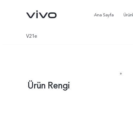
Ana Sayfa
Ürün
V21e
Ürün Rengi
X300 Ultra
X300 Pro
yeni
yeni