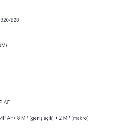
/B20/B28
0M)
P AF
P AF+ 8 MP (geniş açılı) + 2 MP (makro)