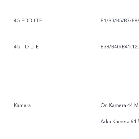
4G FDD-LTE
B1/B3/B5/B7/B8
4G TD-LTE
B38/B40/B41(12
Kamera
Ön Kamera 44 M
Arka Kamera 64 M