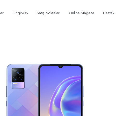
ler
OriginOS
Satış Noktaları
Online Mağaza
Destek
X300
V70
V
yeni
yeni