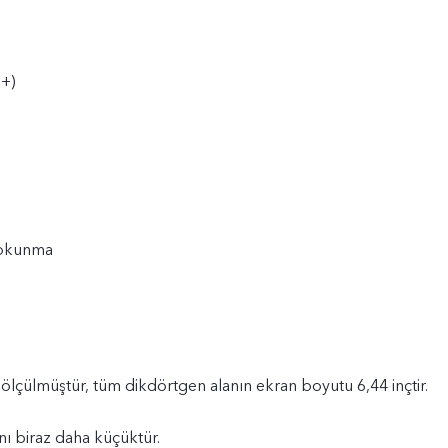
+)
dokunma
lçülmüştür, tüm dikdörtgen alanın ekran boyutu 6,44 inçtir.
ı biraz daha küçüktür.