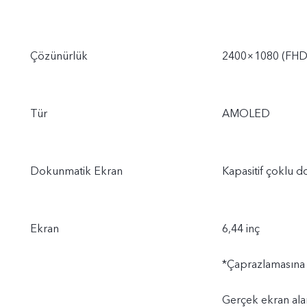
Çözünürlük
2400×1080 (FHD
Tür
AMOLED
Dokunmatik Ekran
Kapasitif çoklu 
Ekran
6,44 inç
*Çaprazlamasına ö
Gerçek ekran alan