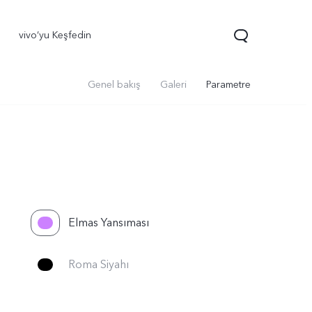
vivo’yu Keşfedin
Genel bakış
Galeri
Parametre
Elmas Yansıması
70 FE
yeni
Roma Siyahı