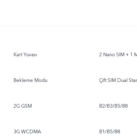
Kart Yuvası
2 Nano SIM + 1 
Bekleme Modu
Çift SIM Dual St
2G GSM
B2/B3/B5/B8
3G WCDMA
B1/B5/B8