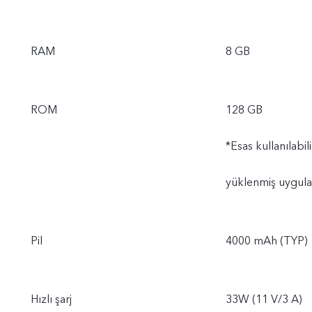
RAM
8 GB
ROM
128 GB
*Esas kullanılabi
yüklenmiş uygula
Pil
4000 mAh (TYP)
Hızlı şarj
33W (11 V/3 A)