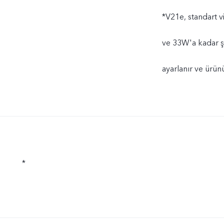
*V21e, standart v
ve 33W'a kadar şa
ayarlanır ve ürünü
*