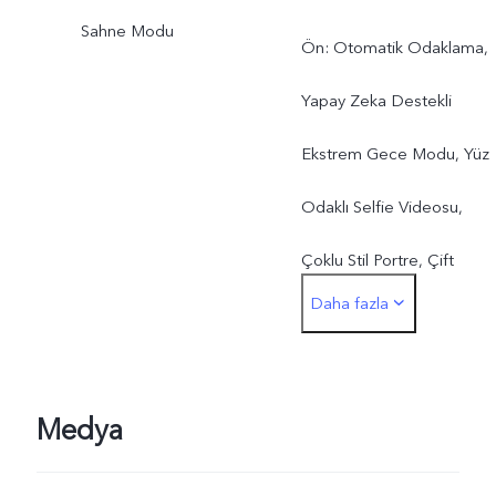
Sahne Modu
Ön: Otomatik Odaklama,
Yapay Zeka Destekli
Ekstrem Gece Modu, Yüz
Odaklı Selfie Videosu,
Çoklu Stil Portre, Çift
Daha fazla
Pozlama, Video Yüz
Güzelliği, Dual-View Video
Yavaş Çekim, Yüksek
Medya
Çözünürlük (50 MP), Canlı