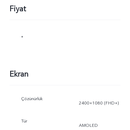
ve gerçek kullanıma göre
Fiyat
dinamik olarak ayarlanır.
*
Ekran
Çözünürlük
2400×1080 (FHD+)
Tür
AMOLED