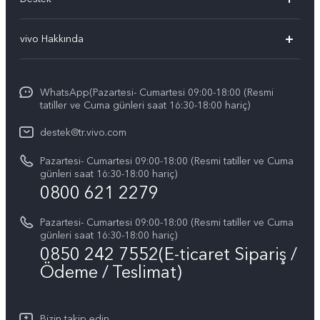
vivo X300
Sık Sorulan Sorular
vivo Hakkında
vivo V60 5G
Yetkili Servis Noktalarımız
Bilgi
vivo V60 Lite 5G
IMEI kimlik doğrulaması
WhatsApp(Pazartesi- Cumartesi 09:00-18:00 (Resmi
vivo'da Kariyer
vivo X200 FE
tatiller ve Cuma günleri saat 16:30-18:00 hariç)
Yedek Parçaların Fiyatı
Basın
Tüm Modeller
destek@tr.vivo.com
Sistem Güncellemesi
Yasal Bildirimler
Pazartesi- Cumartesi 09:00-18:00 (Resmi tatiller ve Cuma
Başlangıç ve Kullanım ​​Kılavuzu
günleri saat 16:30-18:00 hariç)
Hakkımızda
0800 621 2279
Garanti Politikamız
Sürdürülebilirlik
Pazartesi- Cumartesi 09:00-18:00 (Resmi tatiller ve Cuma
Müşteri Hizmetleri Gizlilik Beyanı
günleri saat 16:30-18:00 hariç)
vivo Gizlilik Merkezi
0850 242 7552(E-ticaret Sipariş /
Ödeme / Teslimat)
Bizin takip edin