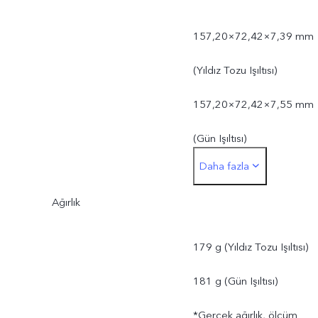
157,20×72,42×7,39 mm
(Yıldız Tozu Işıltısı)
157,20×72,42×7,55 mm
(Gün Işıltısı)
Daha fazla
*Gerçek boyutlar, ölçüm
Ağırlık
yöntemindeki ve tedarik
edilen malzemelerdeki
179 g (Yıldız Tozu Işıltısı)
farklılıklar nedeniyle
181 g (Gün Işıltısı)
değişiklik gösterebilir.
*Gerçek ağırlık, ölçüm