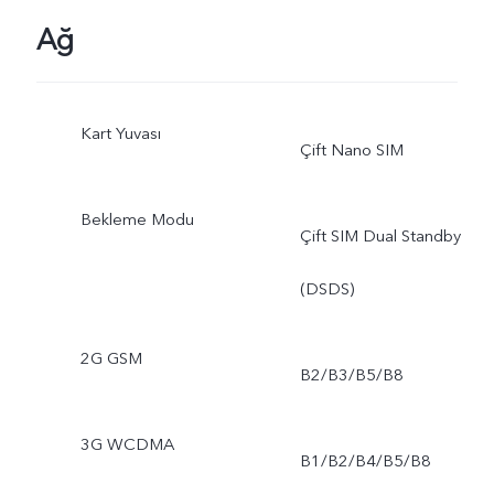
Ağ
Kart Yuvası
Çift Nano SIM
Bekleme Modu
Çift SIM Dual Standby
(DSDS)
2G GSM
B2/B3/B5/B8
3G WCDMA
B1/B2/B4/B5/B8