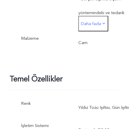
yöntemindeki ve tedarik
Daha fazla
edilen malzemelerdeki
Malzeme
farklılıklar nedeniyle
Cam
değişiklik gösterebilir.
Temel Özellikler
Renk
Yıldız Tozu Işıltısı, Gün Işıltı
İşletim Sistemi