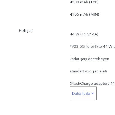
4200 mAh (TYP)
*Esas kullanılabilir ROM
4105 mAh (MIN)
kapasitesi, işletim
sistemine ve önceden
Hızlı şarj
44 W (11 V/ 4A)
yüklenmiş uygulamalara
*V23 5G ile birlikte 44 W'
ayrılan depolama alanı
kadar şarjı destekleyen
nedeniyle 256 GB'tan dah
standart vivo şarj aleti
düşüktür.
(FlashCharge adaptörü 1
Daha fazla
V/4 A) gönderilir. Gerçek
şarj gücü, değişen şartlara