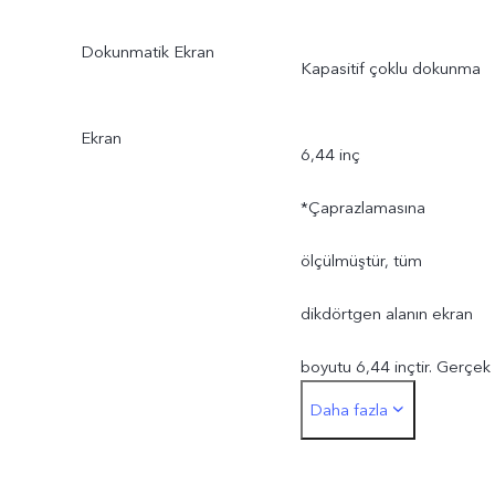
Dokunmatik Ekran
Kapasitif çoklu dokunma
Ekran
6,44 inç
*Çaprazlamasına
ölçülmüştür, tüm
dikdörtgen alanın ekran
boyutu 6,44 inçtir. Gerçek
Daha fazla
görüntü alanı biraz daha
küçüktür.