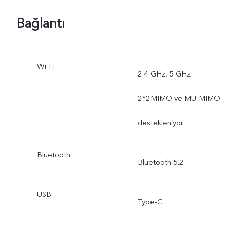
AR Çıkartmaları, Yavaş
Bağlantı
Çekim, Time-Lapse, Dual-
View Video, Çift Pozlama,
Wi-Fi
2.4 GHz, 5 GHz
Belgeler, Pano,
2*2MIMO ve MU-MIMO
Profesyonel, Ultra
destekleniyor
Sabitleme
Bluetooth
Bluetooth 5.2
USB
Type-C