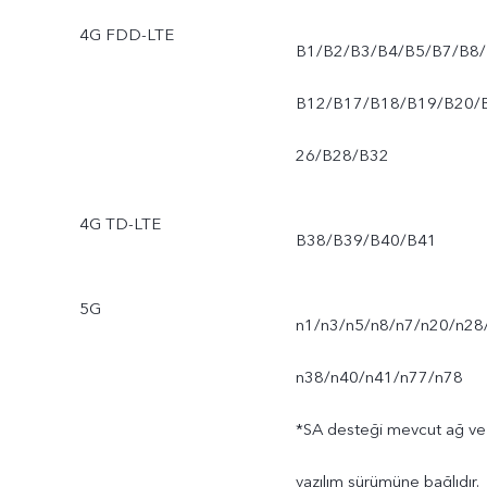
4G FDD-LTE
B1/B2/B3/B4/B5/B7/B8/
B12/B17/B18/B19/B20/
26/B28/B32
4G TD-LTE
B38/B39/B40/B41
5G
n1/n3/n5/n8/n7/n20/n28
n38/n40/n41/n77/n78
*SA desteği mevcut ağ ve
yazılım sürümüne bağlıdır.