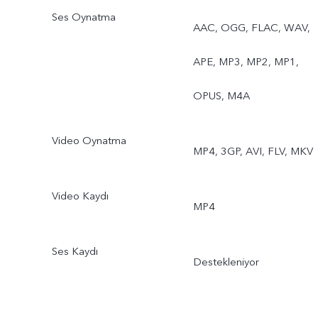
Ses Oynatma
Fotoğraf, AR Çıkartmaları,
AAC, OGG, FLAC, WAV,
Doğal Portre
APE, MP3, MP2, MP1,
Arka: Otomatik Göz
OPUS, M4A
Odaklama, Gece, Ultra
Video Oynatma
MP4, 3GP, AVI, FLV, MKV
Geniş Gece, Süper Makro,
Bokeh Portre, Portre
Video Kaydı
MP4
Filtreleri, Bokeh Yansıma
Ses Kaydı
Portesi, Yüksek Çözünürlü
Destekleniyor
(64 MP), Canlı Fotoğraf,