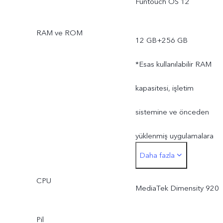
Funtouch OS 12
RAM ve ROM
12 GB+256 GB
*Esas kullanılabilir RAM
kapasitesi, işletim
sistemine ve önceden
yüklenmiş uygulamalara
Daha fazla
ayrılan depolama alanı
CPU
nedeniyle 12 GB'tan daha
MediaTek Dimensity 920
düşüktür.
Pil