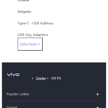
Belgeler
Type-C - USB Kablosu
USB Güç Adaptörü
Daha fazla
Type-C - 3,5 mm Kulaklık Jak Adaptörü
Yuva Açıcı
Telefon Kılıfı
Ürünler
V23 5G
Koruyucu Film (uygulanmıştır)
Popüler Linkler
vivo X300 Pro
Destek