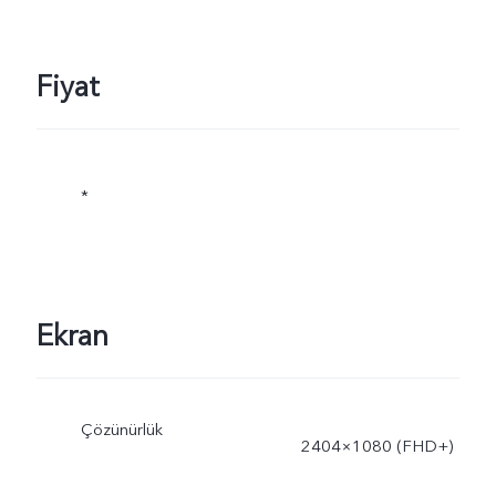
şarj gücü, değişen şartlara
ve gerçek kullanıma göre
Fiyat
dinamik olarak ayarlanır.
*
Ekran
Çözünürlük
2404×1080 (FHD+)