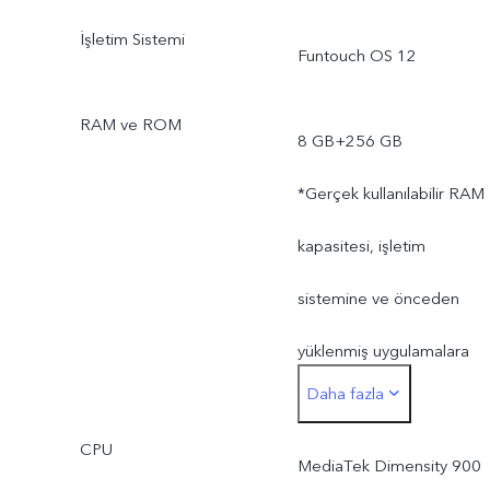
İşletim Sistemi
Funtouch OS 12
RAM ve ROM
8 GB+256 GB
*Gerçek kullanılabilir RAM
kapasitesi, işletim
sistemine ve önceden
yüklenmiş uygulamalara
Daha fazla
ayrılan depolama alanı
CPU
nedeniyle 8 GB'tan daha
MediaTek Dimensity 900