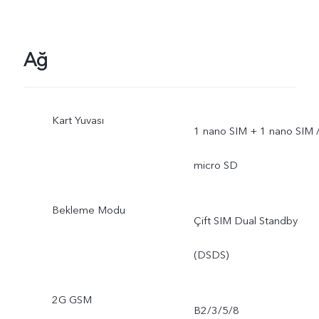
alanı biraz daha küçüktür.
Ağ
Kart Yuvası
1 nano SIM + 1 nano SIM 
micro SD
Bekleme Modu
Çift SIM Dual Standby
(DSDS)
2G GSM
B2/3/5/8