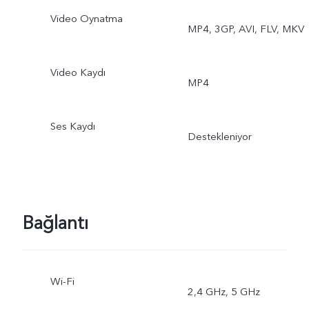
Çıkartmaları, Vlog Filmi,
Video Oynatma
MP4, 3GP, AVI, FLV, MKV
Belgeler, Çift Pozlama,
Dual View
Video Kaydı
MP4
Ses Kaydı
Destekleniyor
Bağlantı
Wi-Fi
2,4 GHz, 5 GHz