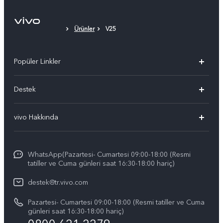
Telefon Kılıfı
Ürünler
V25
Koruyucu Film (uygulanmıştır)
Popüler Linkler
vivo X300 Pro
Destek
vivo X300
Sık Sorulan Sorular
vivo Hakkında
vivo V60 5G
Yetkili Servis Noktalarımız
Bilgi
vivo V60 Lite 5G
IMEI kimlik doğrulaması
WhatsApp(Pazartesi- Cumartesi 09:00-18:00 (Resmi
vivo'da Kariyer
vivo X200 FE
tatiller ve Cuma günleri saat 16:30-18:00 hariç)
Yedek Parçaların Fiyatı
Basın
Tüm Modeller
destek@tr.vivo.com
Sistem Güncellemesi
Yasal Bildirimler
Pazartesi- Cumartesi 09:00-18:00 (Resmi tatiller ve Cuma
Başlangıç ve Kullanım ​​Kılavuzu
günleri saat 16:30-18:00 hariç)
Hakkımızda