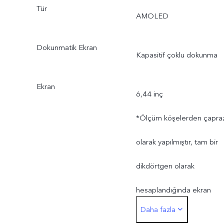
Tür
AMOLED
Dokunmatik Ekran
Kapasitif çoklu dokunma
Ekran
6,44 inç
*Ölçüm köşelerden çapra
olarak yapılmıştır, tam bir
dikdörtgen olarak
hesaplandığında ekran
Daha fazla
6,44 inç'tir. Gerçek görünt