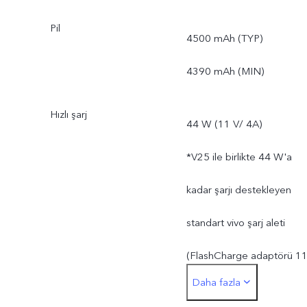
düşüktür.
Pil
4500 mAh (TYP)
*Gerçek kullanılabilir ROM
4390 mAh (MIN)
kapasitesi, işletim
sistemine ve önceden
Hızlı şarj
44 W (11 V/ 4A)
yüklenmiş uygulamalara
*V25 ile birlikte 44 W'a
ayrılan depolama alanı
kadar şarjı destekleyen
nedeniyle 128 GB/256
standart vivo şarj aleti
GB'tan daha düşüktür.
(FlashCharge adaptörü 1
Daha fazla
V/4 A) gönderilir. Gerçek