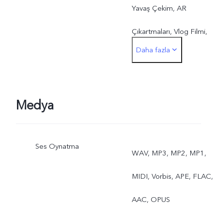
Yavaş Çekim, AR
Çıkartmaları, Vlog Filmi,
Daha fazla
Çift Pozlama, İkili Görünü
Arka: Gece, Portre,
Fotoğraf, Video, Süper
Medya
Makro, Yüksek Çözünürlük
Ses Oynatma
Panorama, Canlı Fotoğraf,
WAV, MP3, MP2, MP1,
Yavaş Çekim, Time-Lapse
MIDI, Vorbis, APE, FLAC,
Profesyonel, AR
AAC, OPUS