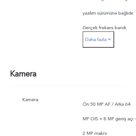
yazılım sürümüne bağlıdır.
Gerçek frekans bandı
Daha fazla
kullanımı yerel internet
sitesi sağlayıcıların dağıtım
yerine bağlıdır.
Kamera
Kamera
Ön 50 MP AF / Arka 64
MP OIS + 8 MP geniş açı 
2 MP makro