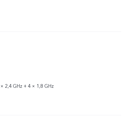
 × 2,4 GHz + 4 × 1,8 GHz