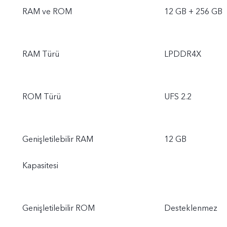
RAM ve ROM
12 GB + 256 GB
RAM Türü
LPDDR4X
ROM Türü
UFS 2.2
Genişletilebilir RAM
12 GB
Kapasitesi
Genişletilebilir ROM
Desteklenmez