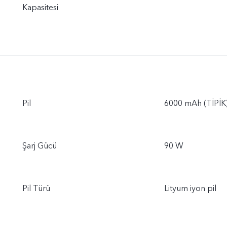
Kapasitesi
Pil
6000 mAh (TİPİK
Şarj Gücü
90 W
Pil Türü
Lityum iyon pil