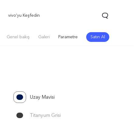
vivo’yu Keşfedin
Genel bakış
Galeri
Parametre
Satın Al
Uzay Mavisi
70 FE
yeni
Titanyum Grisi