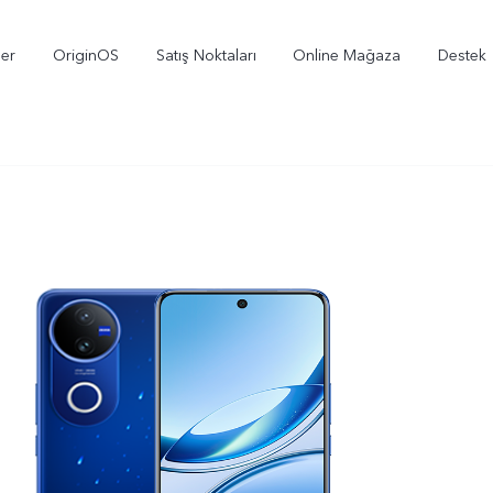
ler
OriginOS
Satış Noktaları
Online Mağaza
Destek
X300
V70
V
yeni
yeni