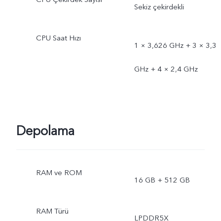
Sekiz çekirdekli
CPU Saat Hızı
1 × 3,626 GHz + 3 × 3,3
GHz + 4 × 2,4 GHz
Depolama
RAM ve ROM
16 GB + 512 GB
RAM Türü
LPDDR5X