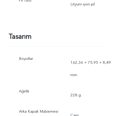
Pil Türü
Lityum iyon pil
Tasarım
Boyutlar
162,36 × 75,95 × 8,49
mm
Ağırlık
228 g
Arka Kapak Malzemesi
Cam