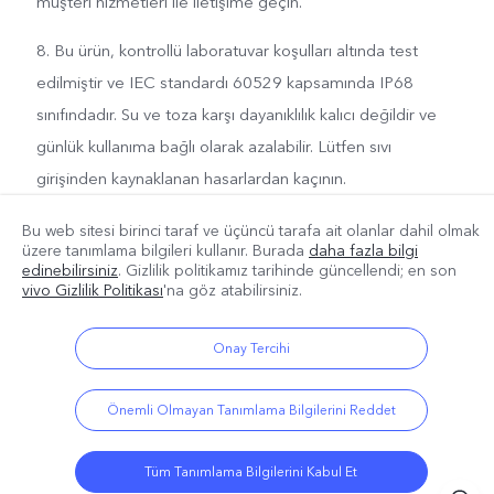
müşteri hizmetleri ile iletişime geçin.
8. Bu ürün, kontrollü laboratuvar koşulları altında test
edilmiştir ve IEC standardı 60529 kapsamında IP68
sınıfındadır. Su ve toza karşı dayanıklılık kalıcı değildir ve
günlük kullanıma bağlı olarak azalabilir. Lütfen sıvı
girişinden kaynaklanan hasarlardan kaçının.
9.Piksel değeri farklı kamera modlarında ve gerçek
Bu web sitesi birinci taraf ve üçüncü tarafa ait olanlar dahil olmak
üzere tanımlama bilgileri kullanır. Burada
daha fazla bilgi
kullanıma bağlı olarak değişiklik gösterebilir.
edinebilirsiniz
. Gizlilik politikamız
tarihinde güncellendi; en son
vivo Gizlilik Politikası
'na göz atabilirsiniz.
Onay Tercihi
Önemli Olmayan Tanımlama Bilgilerini Reddet
Tüm Tanımlama Bilgilerini Kabul Et