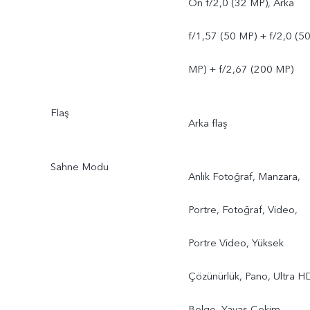
Ön f/2,0 (32 MP), Arka
f/1,57 (50 MP) + f/2,0 (5
MP) + f/2,67 (200 MP)
Flaş
Arka flaş
Sahne Modu
Anlık Fotoğraf, Manzara,
Portre, Fotoğraf, Video,
Portre Video, Yüksek
Çözünürlük, Pano, Ultra H
Belge, Yavaş Çekim,