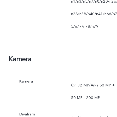
n1/n3/n5/n7/n8/n20/n26
n28/n38/n40/n41/n66/n
5/n77/n78/n79
Kamera
Kamera
Ön 32 MP/Arka 50 MP +
50 MP +200 MP
Diyafram