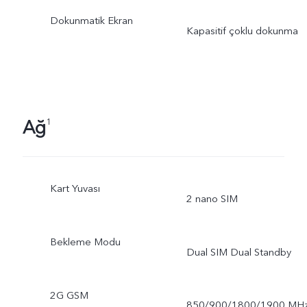
Dokunmatik Ekran
Kapasitif çoklu dokunma
Ağ
1
Kart Yuvası
2 nano SIM
Bekleme Modu
Dual SIM Dual Standby
2G GSM
850/900/1800/1900 MH