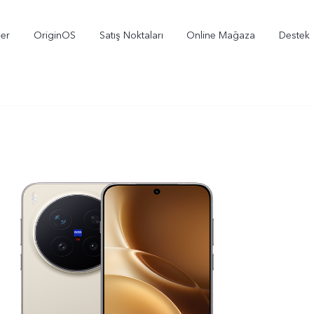
ler
OriginOS
Satış Noktaları
Online Mağaza
Destek
X300
V70
V
yeni
yeni