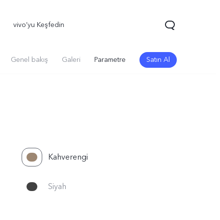
vivo’yu Keşfedin
Genel bakış
Galeri
Parametre
Satın Al
Kahverengi
70 FE
yeni
Siyah