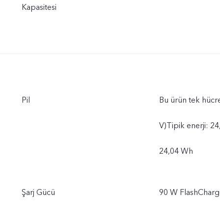
Kapasitesi
Pil
Bu ürün tek hücre
V)Tipik enerji: 
24,04 Wh
Şarj Gücü
90 W FlashCharg