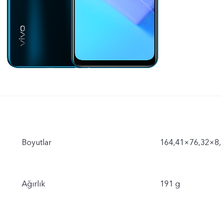
Boyutlar
164,41×76,32×8
Ağırlık
191 g