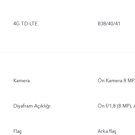
4G TD-LTE
B38/40/41
Kamera
Ön Kamera 8 MP
Diyafram Açıklığı
Ön f/1,8 (8 MP), 
Flaş
Arka flaş