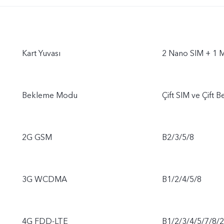
Kart Yuvası
2 Nano SIM + 1 
Bekleme Modu
Çift SIM ve Çift 
2G GSM
B2/3/5/8
3G WCDMA
B1/2/4/5/8
4G FDD-LTE
B1/2/3/4/5/7/8/