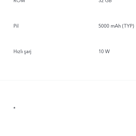
ROM
32 GB
Pil
5000 mAh (TYP)
Hızlı şarj
10 W
*