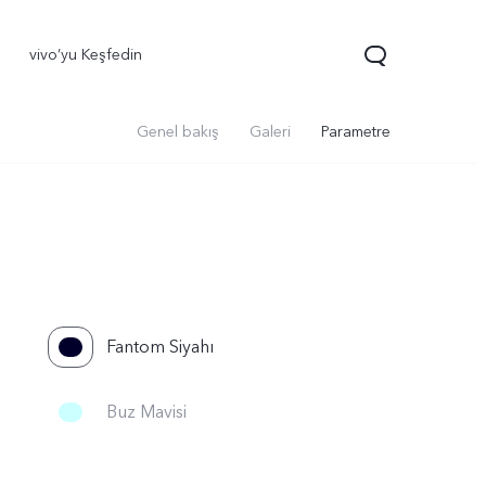
vivo’yu Keşfedin
Genel bakış
Galeri
Parametre
Fantom Siyahı
70 FE
yeni
Buz Mavisi