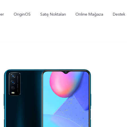
ler
OriginOS
Satış Noktaları
Online Mağaza
Destek
X300
V70
V
yeni
yeni