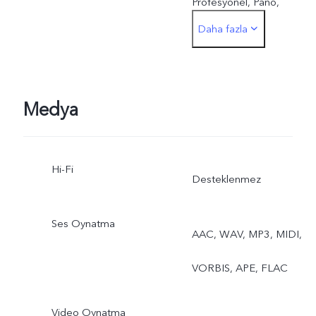
Profesyonel, Pano,
Daha fazla
Belgeler, 50 MP, Çift
Görünüm
Ön: Fotoğraf, Gece,
Medya
Portre, Video, Canlı
Hi-Fi
Fotoğraf, Çift Görünüm
Desteklenmez
Ses Oynatma
AAC, WAV, MP3, MIDI,
VORBIS, APE, FLAC
Video Oynatma