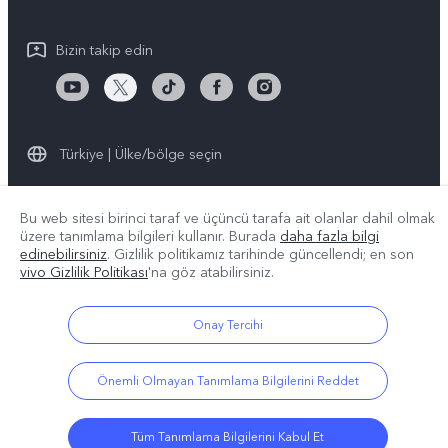
Bizin takip edin
Türkiye | Ülke/bölge seçin
Bu web sitesi birinci taraf ve üçüncü tarafa ait olanlar dahil olmak
üzere tanımlama bilgileri kullanır. Burada
daha fazla bilgi
© 2026 vivo Mobile Communication Co., Ltd. Tüm hakları saklıdır.
edinebilirsiniz
. Gizlilik politikamız
tarihinde güncellendi; en son
Gizlilik Politikası
|
Çerez Politikası
|
Gizlilik Desteği
|
vivo Gizlilik Politikası
'na göz atabilirsiniz.
Tanımlama Bilgisi Ayarları
Onay Tercihi
Önemli Olmayan Tanımlama Bilgilerini Reddet
Tüm Tanımlama Bilgilerini Kabul Et