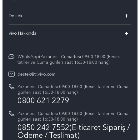
vivo X300 Pro
Destek
vivo X300
Sık Sorulan Sorular
vivo Hakkında
vivo V60 5G
Yetkili Servis Noktalarımız
Bilgi
vivo V60 Lite 5G
IMEI kimlik doğrulaması
WhatsApp(Pazartesi- Cumartesi 09:00-18:00 (Resmi
vivo'da Kariyer
vivo X200 FE
tatiller ve Cuma günleri saat 16:30-18:00 hariç)
Yedek Parçaların Fiyatı
Basın
Tüm Modeller
destek@tr.vivo.com
Sistem Güncellemesi
Yasal Bildirimler
Pazartesi- Cumartesi 09:00-18:00 (Resmi tatiller ve Cuma
Başlangıç ve Kullanım ​​Kılavuzu
günleri saat 16:30-18:00 hariç)
Hakkımızda
0800 621 2279
Garanti Politikamız
Sürdürülebilirlik
Pazartesi- Cumartesi 09:00-18:00 (Resmi tatiller ve Cuma
Müşteri Hizmetleri Gizlilik Beyanı
günleri saat 16:30-18:00 hariç)
vivo Gizlilik Merkezi
0850 242 7552(E-ticaret Sipariş /
Ödeme / Teslimat)