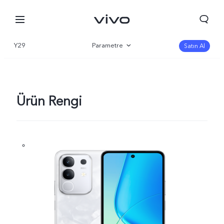
Y29
Parametre
Satın Al
Genel bakış
Galeri
Ürün Rengi