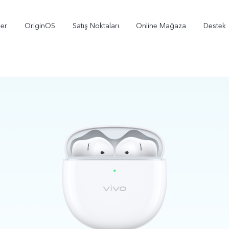
ler
OriginOS
Satış Noktaları
Online Mağaza
Destek