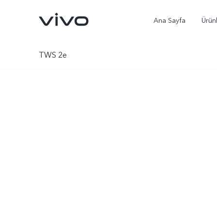
Ana Sayfa
Ürün
TWS 2e
X300 Ultra
X300 Pro
yeni
yeni