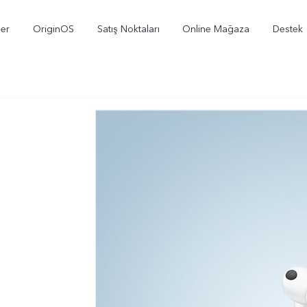
ler
OriginOS
Satış Noktaları
Online Mağaza
Destek
X300
V70
V7
yeni
yeni