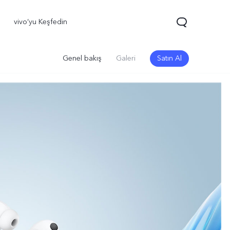
vivo’yu Keşfedin
Genel bakış
Galeri
Satın Al
0 FE
yeni