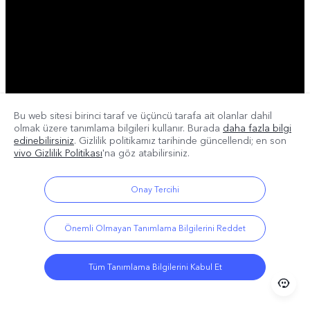
Bu web sitesi birinci taraf ve üçüncü tarafa ait olanlar dahil
olmak üzere tanımlama bilgileri kullanır. Burada
daha fazla bilgi
edinebilirsiniz
. Gizlilik politikamız
tarihinde güncellendi; en son
vivo Gizlilik Politikası
'na göz atabilirsiniz.
Onay Tercihi
Önemli Olmayan Tanımlama Bilgilerini Reddet
Tüm Tanımlama Bilgilerini Kabul Et