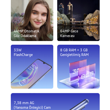
44MP Otomatik
64MP Gece
Göz Odaklama
Kamerası
33W
8 GB RAM + 3 GB
FlashCharge
Genişletilmiş RAM
7,38 mm AG
(Yansıma Önleyici) Cam