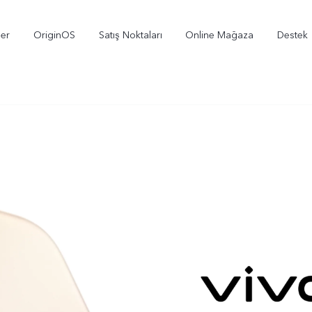
ler
OriginOS
Satış Noktaları
Online Mağaza
Destek
X300
V70
V
yeni
yeni