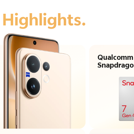
e
Highlights.
Qualcomm
Snapdragon