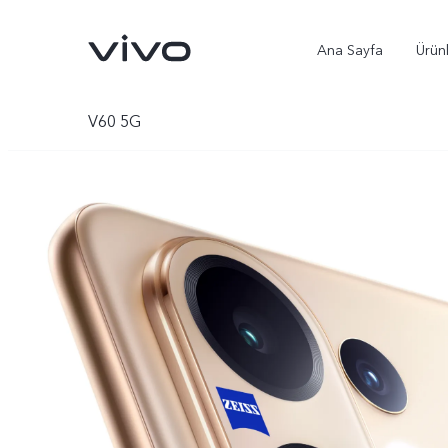
Ana Sayfa
Ürün
V60 5G
X300 Ultra
X300 Pro
yeni
yeni