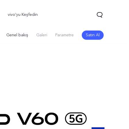
vivo’yu Keşfedin
Genel bakış
Galeri
Parametre
Satın Al
70 FE
yeni