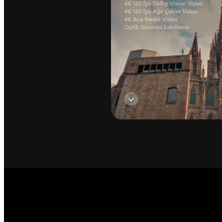
4K 120 fps Dolby Vision Video
4K 120 fps Ağır Çekim Video
4K Ana Renkli Video
Optik Görüntü Sabitleme