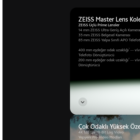
ZEISS Master Lens Kol
ZEISS Üçlü Prime Lensler
14 mm ZEISS Ultra Geniş Açılı Kamera
35 mm ZEISS Belgesel Kamerası
85 mm ZEISS Yalpa Sınıfı APO Telefo
1
400 mm eşdeğer odak uzaklığı
— vivo
Telefoto Dönüştürücü
2
200 mm eşdeğer odak uzaklığı
— vivo
Dönüştürücü
Çok Odaklı Yüksek Özel
4K 120 fps 10-Bit Log Video
Yepyeni Pro Video Modları