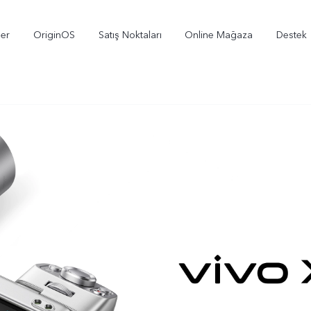
ler
OriginOS
Satış Noktaları
Online Mağaza
Destek
X300
V70
V
yeni
yeni