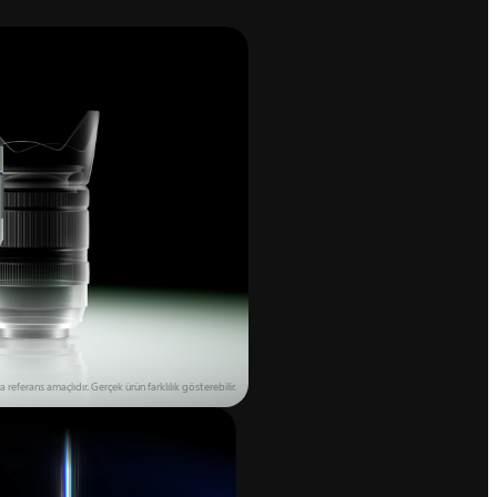
a referans amaçlıdır.
Gerçek ürün farklılık gösterebilir.