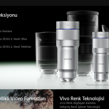
eksiyonu
to Kamera
 ZEISS 2. Nesil Ultra
 ZEISS 2. Nesil Telefoto
*Reklam görseli yalnızc
likli Video Formatları
Vivo Renk Teknolojisi
vivo Renk Algılayan Kamera.
Gelişmiş Renk İşleme Teknolojisi