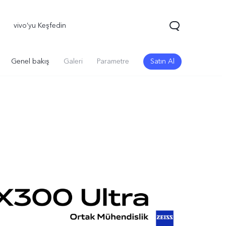
vivo’yu Keşfedin
Genel bakış
Galeri
Parametre
Satın Al
70 FE
yeni