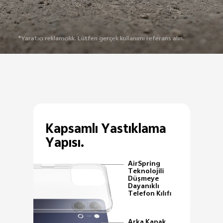
*Yaratıcı reklamcılık. Lütfen gerçek kullanımı referans alın.
Kapsamlı Yastıklama
Yapısı.
AirSpring
Teknolojili
Düşmeye
Dayanıklı
Telefon Kılıfı
Arka Kapak