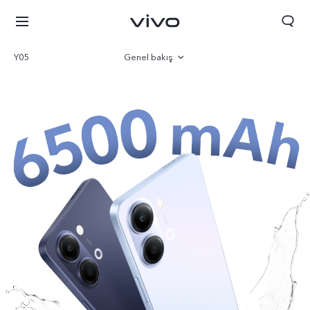
Y05
Genel bakış
Galeri
Parametre