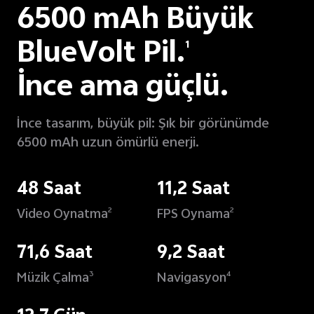
6500 mAh Büyük
BlueVolt Pil.
1
İnce ama güçlü.
İnce tasarım, büyük pil: Şık bir görünümde
6500 mAh uzun ömürlü enerji.
48 Saat
11,2 Saat
Video Oynatma
FPS Oynama
2
2
71,6 Saat
9,2 Saat
Müzik Çalma
Navigasyon
3
4