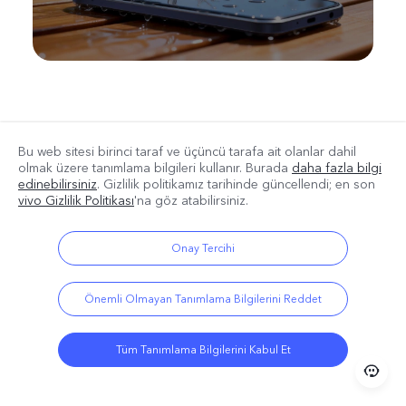
Bu web sitesi birinci taraf ve üçüncü tarafa ait olanlar dahil
olmak üzere tanımlama bilgileri kullanır. Burada
daha fazla bilgi
edinebilirsiniz
. Gizlilik politikamız
tarihinde güncellendi; en son
vivo Gizlilik Politikası
'na göz atabilirsiniz.
Genişletilmiş RAM.
13
Onay Tercihi
Depolama Alanı İki
Önemli Olmayan Tanımlama Bilgilerini Reddet
Katına Çıkarıldı.
Tüm Tanımlama Bilgilerini Kabul Et
Genişletilmiş RAM, sorunsuz çoklu görev ve