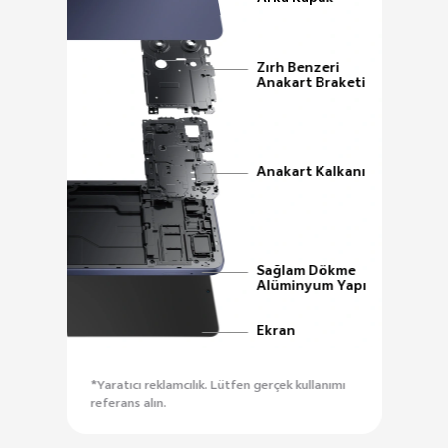
Zırh Benzeri
Anakart Braketi
Anakart Kalkanı
Sağlam Dökme
Alüminyum Yapı
Ekran
*Yaratıcı reklamcılık. Lütfen gerçek kullanımı
referans alın.