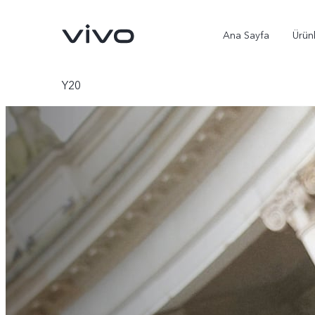
Ana Sayfa
Ürün
Y20
X300 Ultra
X300 Pro
yeni
yeni