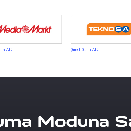
tın Al >
Şimdi Satın Al >
uma Moduna S