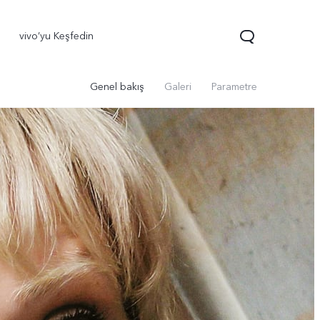
vivo’yu Keşfedin
Genel bakış
Galeri
Parametre
70 FE
yeni