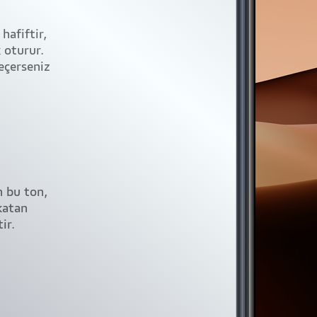
hafiftir,
 oturur.
seçerseniz
n bu ton,
katan
ir.