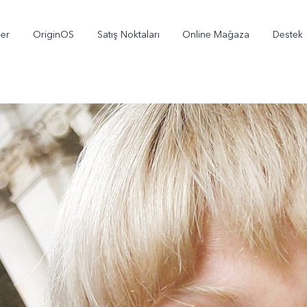
ler
OriginOS
Satış Noktaları
Online Mağaza
Destek
X300
V70
V
yeni
yeni