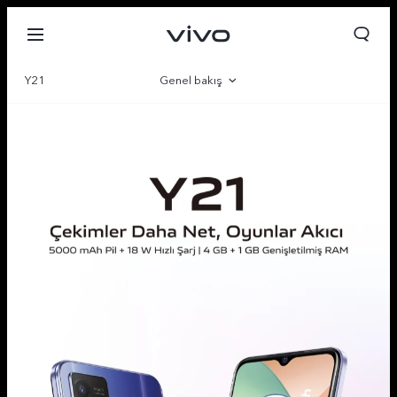
Y21
Genel bakış
Galeri
Parametre