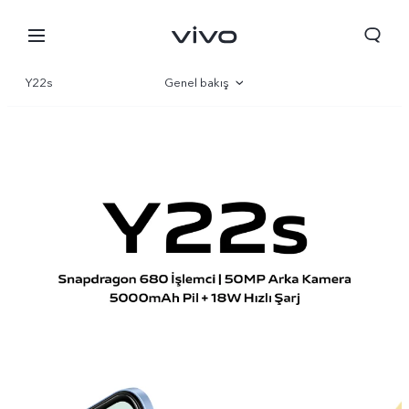
Y22s
Genel bakış
Galeri
Parametre