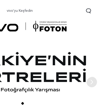
vivo’yu Keşfedin
0 FE
yeni