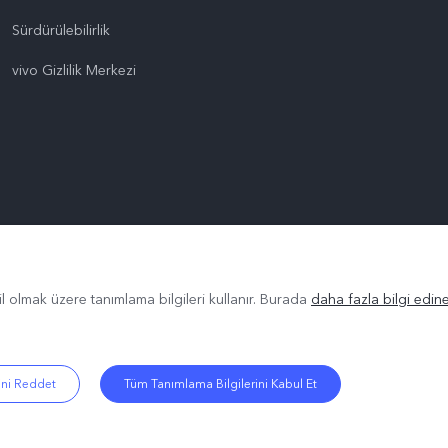
Sürdürülebilirlik
vivo Gizlilik Merkezi
il olmak üzere tanımlama bilgileri kullanır. Burada
daha fazla bilgi edineb
ini Reddet
Tüm Tanımlama Bilgilerini Kabul Et
.
|
Gizlilik Politikası
|
Çerez Politikası
|
Gizlilik Desteği
|
Tanımlama Bilgisi Ay