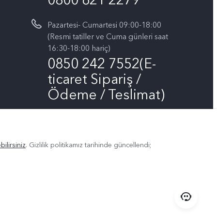
Pazartesi- Cumartesi 09:00-18:00
(Resmi tatiller ve Cuma günleri saat
16:30-18:00 hariç)
0850 242 7552(E-
ticaret Sipariş /
Ödeme / Teslimat)
Bizin takip edin
ilirsiniz
. Gizlilik politikamız
tarihinde güncellendi;
arları
Türkiye | Ülke/bölge seçin