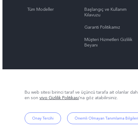
Tüm Modeller
Başlangıç ve Kullanım ​​
Kılavuzu
Garanti Politikamız
Müşteri Hizmetleri Gizlilik
Beyanı
Bu web sitesi birinci taraf ve üçüncü tarafa ait olanlar dah
en son
vivo Gizlilik Politikası
'na göz atabilirsiniz.
Onay Tercihi
Önemli Olmayan Tanımlama Bilgiler
© 2026 vivo Mobile Communication Co., Ltd. Tüm hakları saklıdır