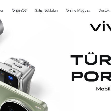
ler
OriginOS
Satış Noktaları
Online Mağaza
Destek
X300
V70
V7
yeni
yeni