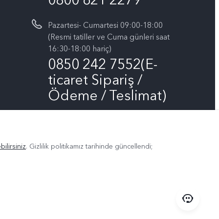
Pazartesi- Cumartesi 09:00-18:00
(Resmi tatiller ve Cuma günleri saat
16:30-18:00 hariç)
0850 242 7552(E-
ticaret Sipariş /
Ödeme / Teslimat)
Bizin takip edin
ilirsiniz
. Gizlilik politikamız
tarihinde güncellendi;
arları
Türkiye | Ülke/bölge seçin