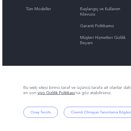
Tüm Modeller
Başlangıç ve Kullanım ​​
Kılavuzu
Garanti Politikamız
Müşteri Hizmetleri Gizlilik
Beyanı
Bu web sitesi birinci taraf ve üçüncü tarafa ait olanlar dah
en son
vivo Gizlilik Politikası
'na göz atabilirsiniz.
Onay Tercihi
Önemli Olmayan Tanımlama Bilgiler
© 2026 vivo Mobile Communication Co., Ltd. Tüm hakları saklıdır