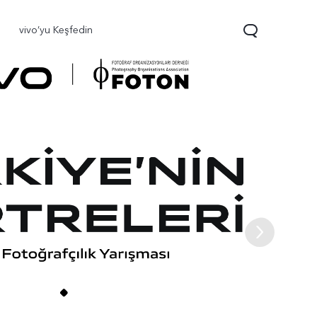
vivo’yu Keşfedin
0 FE
yeni