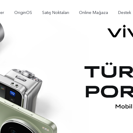
ler
OriginOS
Satış Noktaları
Online Mağaza
Destek
X300
V70
V7
yeni
yeni