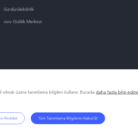
Sürdürülebilirlik
vivo Gizlilik Merkezi
il olmak üzere tanımlama bilgileri kullanır. Burada
daha fazla bilgi edineb
ini Reddet
Tüm Tanımlama Bilgilerini Kabul Et
.
|
Gizlilik Politikası
|
Çerez Politikası
|
Gizlilik Desteği
|
Tanımlama Bilgisi Ay