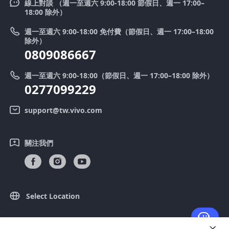
V50
線上對談 （週一至週六 9:00-18:00 節假日、週一 17:00–
新聞中心
18:00 除外）
系統升級
Y39 5G
法律聲明
週一至週六 9:00-18:00 免付費（節假日、週一 17:00–18:00
零配件價格查詢
除外）
優惠活動
0809086667
送修服務
廢手機回收
週一至週六 9:00-18:00（節假日、週一 17:00–18:00 除外）
IMEI 碼驗證
0277099229
舊機換新機
系統連鎖通路夥伴
vivo 隱私權中心
support@tw.vivo.com
產品保固說明
永續發展
關注我們
客戶服務隱私權聲明
vivo｜蔡司影像
下載還原 Log 的 LUT
Select Location