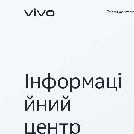
Головна стор
Інформаці
йний
V23 5G
V23e
новий
новий
центр