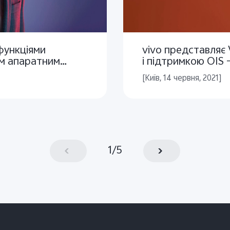
функціями
vivo представляє
им апаратним
і підтримкою OIS 
[Київ, 14 червня, 2021]
1
/
5