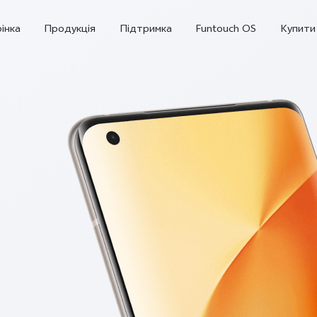
інка
Продукція
Підтримка
Funtouch OS
Купити
Y36
Y02
новий
новий