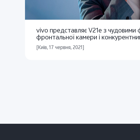
vivo представляє V21e з чудовими 
фронтальної камери і конкурентн
забезпеченням
[Київ, 17 червня, 2021]