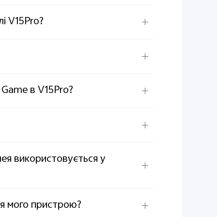
і V15Pro?
I Game в V15Pro?
лея використовується у
ня мого пристрою?