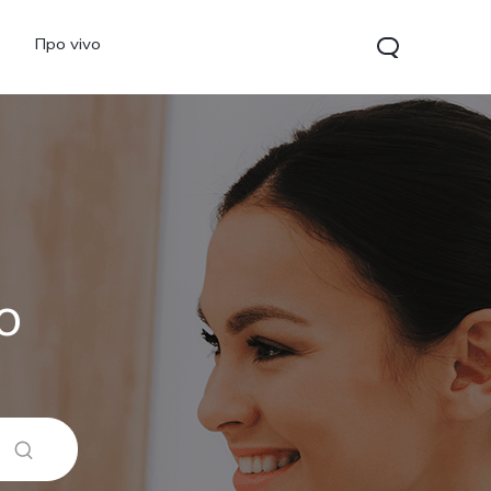
Про vivo
o
Y15s