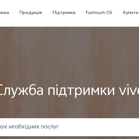
інка
Продукція
Підтримка
Funtouch OS
Купити
Служба підтримки viv
Y36
Y02
новий
новий