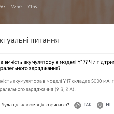
 5G
V23e
Y15s
ктуальні питання
а ємність акумулятору в моделі Y17? Чи підтр
аралельного заряджання?
ність акумулятора в моделі Y17 складає 5000 мА·г
ралельного заряджання (9 В, 2 A).
 була ця інформація корисною?
ТАК
НІ