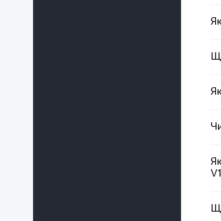
Як
Що
Як
Чи
Як
V1
Що