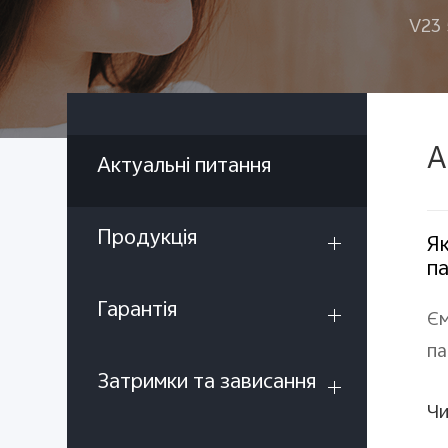
V23
А
Актуальні питання
Продукція
Як
п
Гарантія
Єм
па
Затримки та зависання
Чи