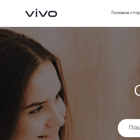
Головна стор
V23 5G
V23e
новий
новий