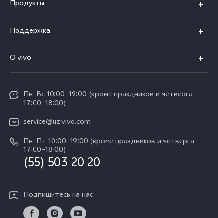
Продукты
V50
Поддержка
V50 Lite
FAQs
O vivo
Y29
Funtouch OS
Общая информация
Y04
Сервисные центры
Пн–Вс 10:00–19:00 (кроме праздников и четверга
Пресс Центр
17:00–18:00)
IMEI аутентификация
Карьера в vivo
service@uz.vivo.com
Запрос стоимости запчастей
Юридическая информация
Пн–Пт 10:00–19:00 (кроме праздников и четверга
Обновление системы
17:00–18:00)
О нас
(55) 503 20 20
Инструкции по гарантии vivo
Центр конфиденциальности vivo
Подпишитесь на нас
Стабильность