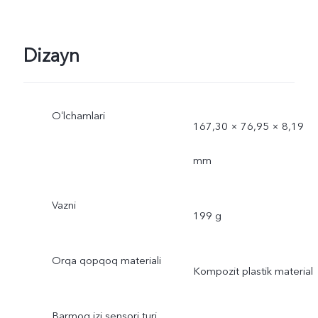
Dizayn
Oʻlchamlari
167,30 × 76,95 × 8,19
mm
Vazni
199 g
Orqa qopqoq materiali
Kompozit plastik material
Barmoq izi sensori turi