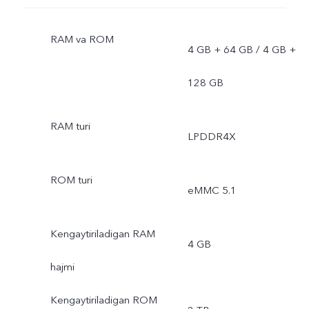
RAM va ROM
4 GB + 64 GB / 4 GB +
128 GB
RAM turi
LPDDR4X
ROM turi
eMMC 5.1
Kengaytiriladigan RAM
4 GB
hajmi
Kengaytiriladigan ROM