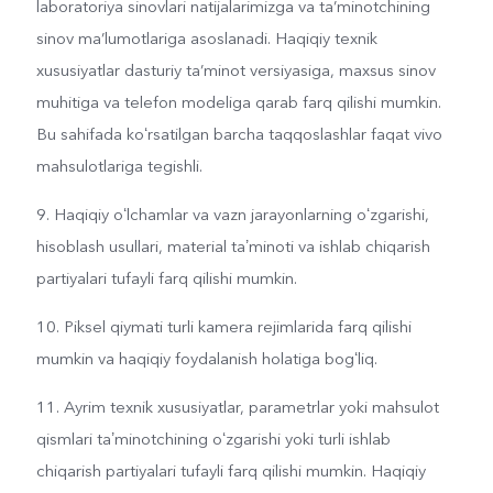
laboratoriya sinovlari natijalarimizga va ta’minotchining
sinov ma’lumotlariga asoslanadi. Haqiqiy texnik
xususiyatlar dasturiy ta’minot versiyasiga, maxsus sinov
muhitiga va telefon modeliga qarab farq qilishi mumkin.
Bu sahifada koʻrsatilgan barcha taqqoslashlar faqat vivo
mahsulotlariga tegishli.
9. Haqiqiy oʻlchamlar va vazn jarayonlarning oʻzgarishi,
hisoblash usullari, material taʼminoti va ishlab chiqarish
partiyalari tufayli farq qilishi mumkin.
10. Piksel qiymati turli kamera rejimlarida farq qilishi
mumkin va haqiqiy foydalanish holatiga bogʻliq.
11. Ayrim texnik xususiyatlar, parametrlar yoki mahsulot
qismlari taʼminotchining oʻzgarishi yoki turli ishlab
chiqarish partiyalari tufayli farq qilishi mumkin. Haqiqiy