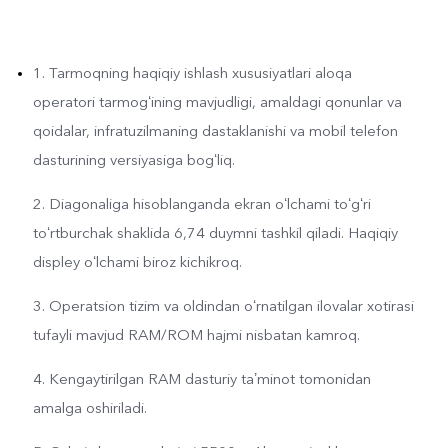
1. Tarmoqning haqiqiy ishlash xususiyatlari aloqa
operatori tarmogʻining mavjudligi, amaldagi qonunlar va
qoidalar, infratuzilmaning dastaklanishi va mobil telefon
dasturining versiyasiga bogʻliq.
2. Diagonaliga hisoblanganda ekran oʻlchami toʻgʻri
toʻrtburchak shaklida 6,74 duymni tashkil qiladi. Haqiqiy
displey oʻlchami biroz kichikroq.
3. Operatsion tizim va oldindan oʻrnatilgan ilovalar xotirasi
tufayli mavjud RAM/ROM hajmi nisbatan kamroq.
4. Kengaytirilgan RAM dasturiy taʼminot tomonidan
amalga oshiriladi.