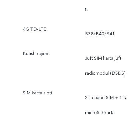
8
4G TD-LTE
B38/B40/B41
Kutish rejimi
Juft SIM karta juft
radiomodul (DSDS)
SIM karta sloti
2 ta nano SIM + 1 ta
microSD karta