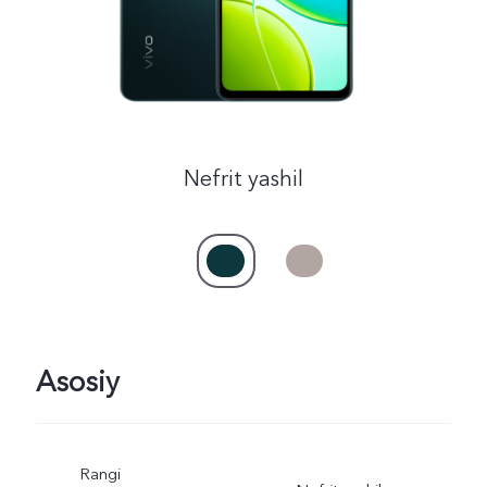
Uzbekistan(uz) | Mamlakat/mintaqani tanlash
Nefrit yashil
Asosiy
Rangi