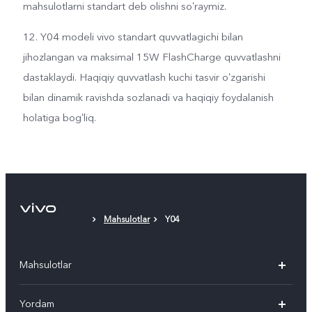
mahsulotlarni standart deb olishni soʻraymiz.
12. Y04 modeli vivo standart quvvatlagichi bilan
jihozlangan va maksimal 15W FlashCharge quvvatlashni
dastaklaydi. Haqiqiy quvvatlash kuchi tasvir oʻzgarishi
bilan dinamik ravishda sozlanadi va haqiqiy foydalanish
holatiga bogʻliq.
Mahsulotlar
Y04
Mahsulotlar
V50
Yordam