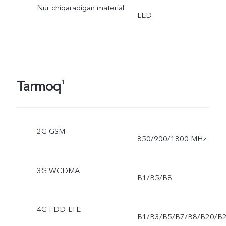
Nur chiqaradigan material
LED
Tarmoq
1
2G GSM
850/900/1800 MHz
3G WCDMA
B1/B5/B8
4G FDD-LTE
B1/B3/B5/B7/B8/B20/B