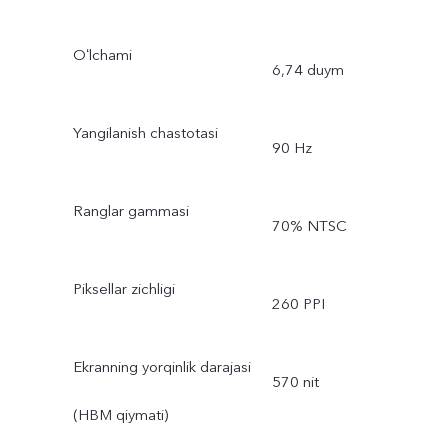
Oʻlchami
6,74 duym
Yangilanish chastotasi
90 Hz
Ranglar gammasi
70% NTSC
Piksellar zichligi
260 PPI
Ekranning yorqinlik darajasi
570 nit
(HBM qiymati)