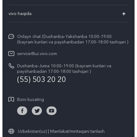
V50 Lite
Ko'p beriladigan savollar
vivo haqida
Y29
Funtouch OS
Umumiy axborot
Y04
Xizmat ko'rsatish markazi
Onlayn chat (Dushanba–Yakshanba 10:00–19:00
Kompaniya yangiliklari
(bayram kunlari va payshanbadan 17:00–18:00 tashqari )
IMEI autentifikatsiyasi
vivo ish joylari
service@uz.vivo.com
Zaxira buyumlar narxi haqida so'rov
Huquqiy eslatmalar
Dushanba–Juma 10:00–19:00 (bayram kunlari va
Tizim yangilanishi
payshanbadan 17:00–18:00 tashqari )
Biz haqimizda
(55) 503 20 20
vivo kafolat yoʻriqnomasi
vivo maxfiylik markazi
Bizni kuzating
Barqarorlik
Uzbekistan(uz) | Mamlakat/mintaqani tanlash