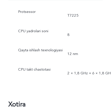
Protsessor
T7225
CPU yadrolari soni
8
Qayta ishlash texnologiyasi
12 nm
CPU takt chastotasi
2 × 1,8 GHz + 6 × 1,8 GH
Xotira