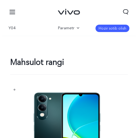
Y04
Parametr
Hozir sotib olish
Qisqacha
Galereya
Mahsulot rangi