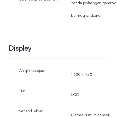
Yonda joylashgan qamrovl
barmoq izi skaneri
Displey
Aniqlik darajasi
1600 × 720
Turi
LCD
Sensorli ekran
Qamrovli multi-sensor