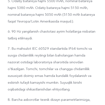
5. Odatiy batareya hajmi 5500 mAh, nominal batareya
hajmi 5380 mAh. Odatiy batareya hajmi 5150 mAh,
nominal batareya hajmi 5050 mAh (5150 mAh batareya
faqat Yevropa/Lotin Amerikasida mavjud.).
6. 90 Hz yangilanish chastotasi ayrim holatlarga nisbatan
tatbiq etilmaydi.
7. Bu mahsulot IEC 60529 standartida IP64 tomchi va
suvga chidamlilik reytingi bilan baholangan hamda
nazorat ostidagi laboratoriya sharoitida sinovdan
oʻtkazilgan. Tomchi, tomchilar va changga chidamlilik
xususiyati doimiy emas hamda kundalik foydalanish va
eskirish tufayli kamayishi mumkin. Suyuqlik kirishi
oqibatidagi shikastlanishdan ehtiyotlang.
8. Barcha axborotlar texnik dizayn parametrlarimizga,