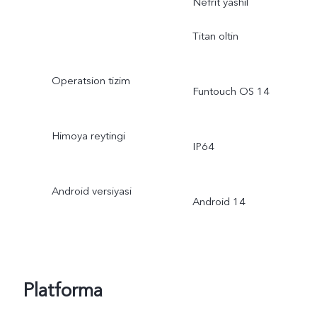
Nefrit yashil
Titan oltin
Operatsion tizim
Funtouch OS 14
Himoya reytingi
IP64
Android versiyasi
Android 14
Platforma