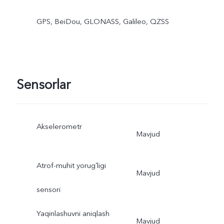
GPS, BeiDou, GLONASS, Galileo, QZSS
Sensorlar
Akselerometr
Mavjud
Atrof-muhit yorugʻligi
Mavjud
sensori
Yaqinlashuvni aniqlash
Mavjud