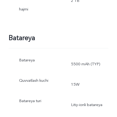
2 TB
hajmi
Batareya
Batareya
5500 mAh (TYP)
Quvvatlash kuchi
15W
Batareya turi
Litiy-ionli batareya