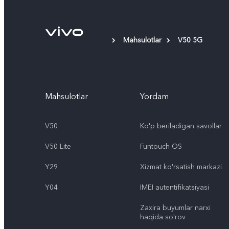
Mahsulotlar
V50 5G
Mahsulotlar
Yordam
V50
Ko'p beriladigan savollar
V50 Lite
Funtouch OS
Y29
Xizmat ko'rsatish markazi
Y04
IMEI autentifikatsiyasi
Zaxira buyumlar narxi
haqida so'rov