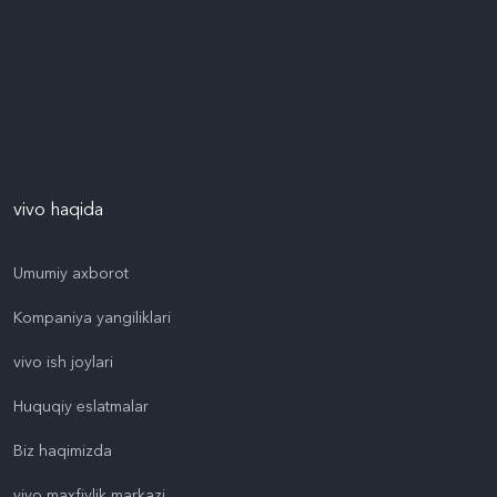
vivo haqida
Umumiy axborot
Kompaniya yangiliklari
vivo ish joylari
Huquqiy eslatmalar
Biz haqimizda
vivo maxfiylik markazi