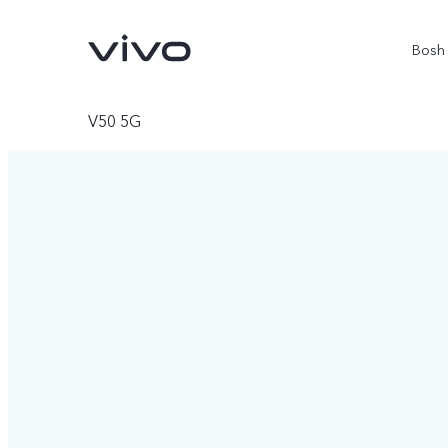
Bosh 
V50 5G
V70 5G
X300Pro
yangi
yangi