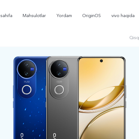
sahifa
Mahsulotlar
Yordam
OriginOS
vivo haqida
Qisq
X300
X300 FE
yangi
yangi