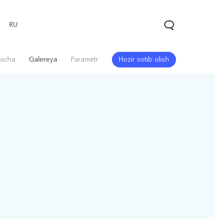
RU
acha
Galereya
Parametr
Hozir sotib olish
V60 5G
V60 Lite