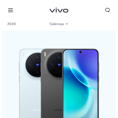
X300
Galereya
Qisqacha
Parametr