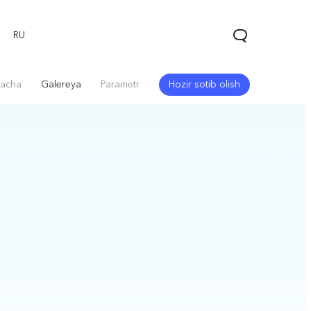
RU
acha
Galereya
Parametr
Hozir sotib olish