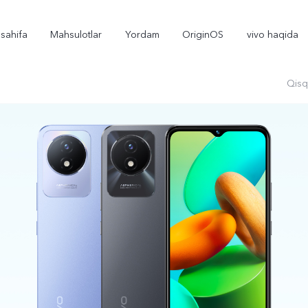
sahifa
Mahsulotlar
Yordam
OriginOS
vivo haqida
Qisq