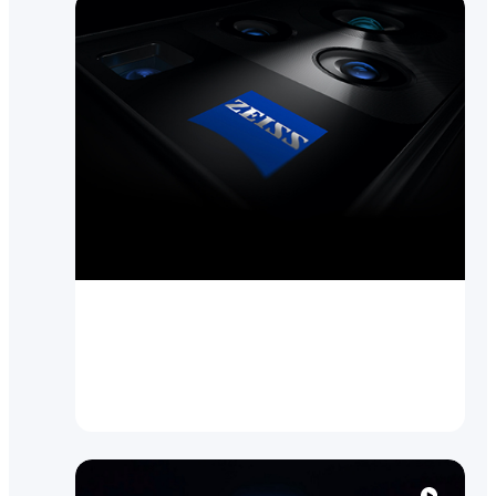
Brend yangiliklari
vivo va ZEISS mobil suratga
olish bo'yicha global
hamkorlikni e'lon qi