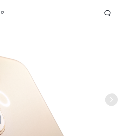
UZ
V60 5G
V60 Lite