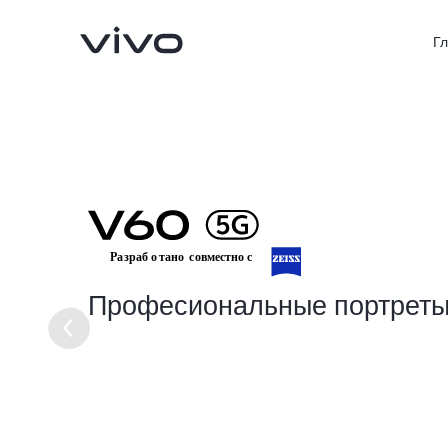
Г
V70 5G
X300Pro
Новинка
Новинка