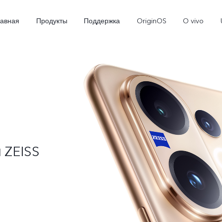
лавная
Продукты
Поддержка
OriginOS
O vivo
X300
X300 FE
Новинка
Новинка