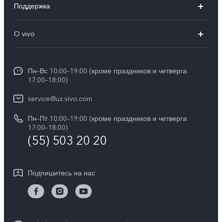
Поддержка
V50 Lite
FAQs
O vivo
Y29
Funtouch OS
Общая информация
Y04
Сервисные центры
Пн–Вс 10:00–19:00 (кроме праздников и четверга
Пресс Центр
17:00–18:00)
IMEI аутентификация
Карьера в vivo
service@uz.vivo.com
Запрос стоимости запчастей
Юридическая информация
Пн–Пт 10:00–19:00 (кроме праздников и четверга
Обновление системы
17:00–18:00)
О нас
(55) 503 20 20
Инструкции по гарантии vivo
Центр конфиденциальности vivo
Подпишитесь на нас
Стабильность