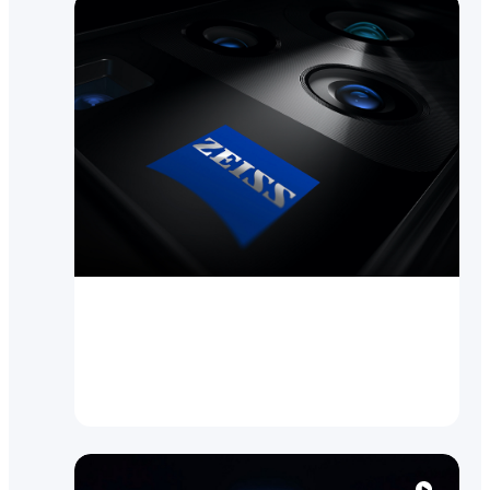
Инновации
vivo и ZEISS объявляют о
глобальном партнерстве в
области мобильной фо