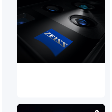
Инновации
vivo и ZEISS объявляют о
глобальном партнерстве в
области мобильной фо