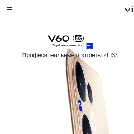
Професиональные портреты ZEISS