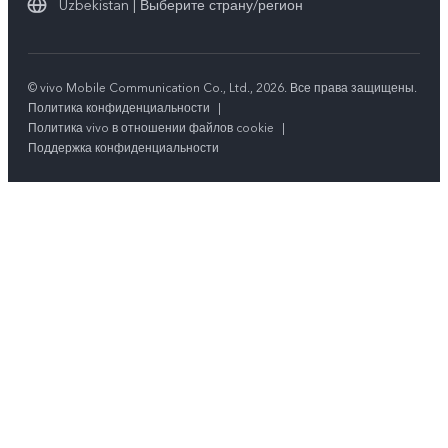
Uzbekistan | Выберите страну/регион
© vivo Mobile Communication Co., Ltd., 2026. Все права защищены.
Политика конфиденциальности
|
Политика vivo в отношении файлов cookie
|
Поддержка конфиденциальности
Наш сайт использует файлы cookie для повышения удобства
использования. Продолжая использовать наш сайт, вы принимаете
нашу
Политику использования файлов cookie
и
Политику
конфиденциальности
.