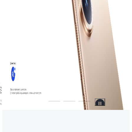
Uzbekistan | Выберите страну/регион