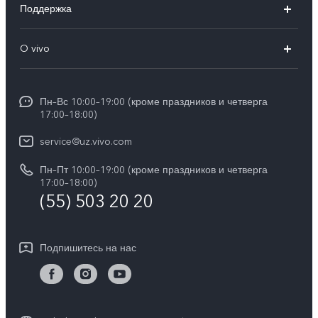
Поддержка
V50 Lite
FAQs
O vivo
Y29
Funtouch OS
Общая информация
Y04
Сервисные центры
Пн–Вс 10:00–19:00 (кроме праздников и четверга
Пресс Центр
17:00–18:00)
IMEI аутентификация
Карьера в vivo
service@uz.vivo.com
Запрос стоимости запчастей
Юридическая информация
Пн–Пт 10:00–19:00 (кроме праздников и четверга
Обновление системы
17:00–18:00)
О нас
(55) 503 20 20
Инструкции по гарантии vivo
Центр конфиденциальности vivo
Подпишитесь на нас
Стабильность