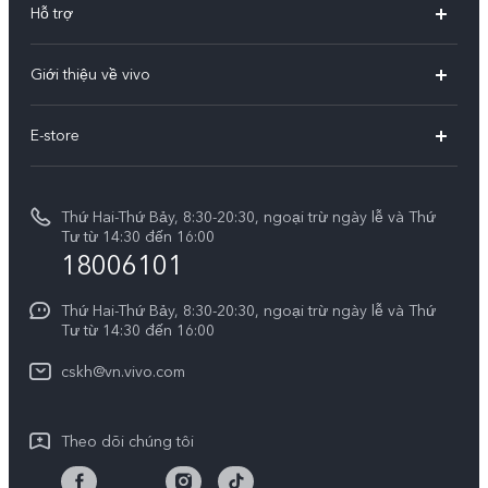
Hỗ trợ
X300
Câu hỏi thường gặp
Giới thiệu về vivo
V60
Trung tâm dịch vụ
Thông tin
V60 Lite 5G
E-store
Funtouch OS
Tin tức
V50 Lite 5G
E-store
Cập nhật hệ thống
Thông báo pháp lý
V50 Lite
Thứ Hai-Thứ Bảy, 8:30-20:30, ngoại trừ ngày lễ và Thứ
Tra cứu giá linh kiện
Tư từ 14:30 đến 16:00
Về chúng tôi
18006101
Y39 5G
Xác thực bằng IMEI
Trung tâm Quyền riêng tư của vivo
Y29
Thứ Hai-Thứ Bảy, 8:30-20:30, ngoại trừ ngày lễ và Thứ
Dịch vụ cuộc hẹn
Tư từ 14:30 đến 16:00
Tính Bền Vững
Y19s Pro
Truy vấn tiến độ sửa chữa
cskh@vn.vivo.com
Y04
Prize-giving Quiz
Theo dõi chúng tôi
Chính sách bảo hành của vivo