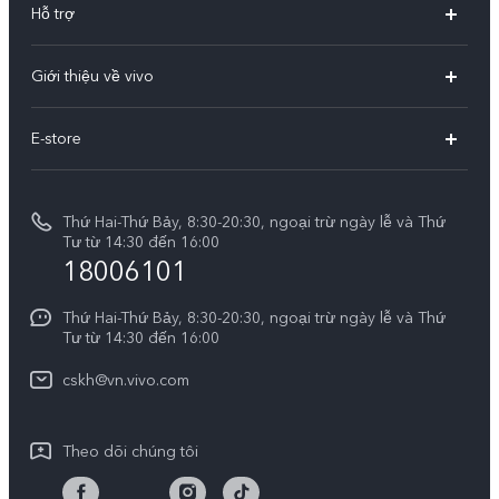
Hỗ trợ
X300
Câu hỏi thường gặp
Giới thiệu về vivo
V60
Trung tâm dịch vụ
Thông tin
V60 Lite 5G
E-store
Funtouch OS
Tin tức
V50 Lite 5G
E-store
Cập nhật hệ thống
Thông báo pháp lý
V50 Lite
Thứ Hai-Thứ Bảy, 8:30-20:30, ngoại trừ ngày lễ và Thứ
Tra cứu giá linh kiện
Tư từ 14:30 đến 16:00
Về chúng tôi
18006101
Y39 5G
Xác thực bằng IMEI
Trung tâm Quyền riêng tư của vivo
Y29
Thứ Hai-Thứ Bảy, 8:30-20:30, ngoại trừ ngày lễ và Thứ
Dịch vụ cuộc hẹn
Tư từ 14:30 đến 16:00
Tính Bền Vững
Y19s Pro
Truy vấn tiến độ sửa chữa
cskh@vn.vivo.com
Y04
Prize-giving Quiz
Theo dõi chúng tôi
Chính sách bảo hành của vivo