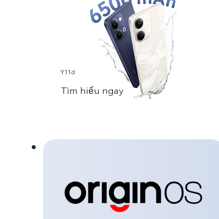
Y11d
Tìm hiểu ngay