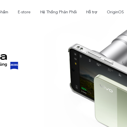
phẩm
E-store
Hệ Thống Phân Phối
Hỗ trợ
OriginOS
X300
V70
V7
mới