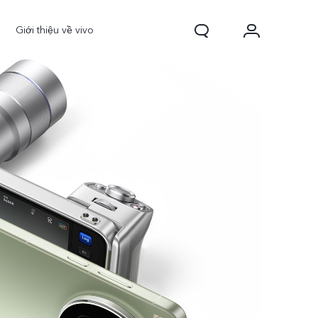
Giới thiệu về vivo
0 FE
Y31d
mới
mới