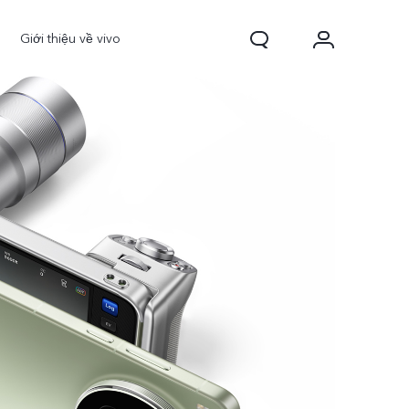
Giới thiệu về vivo
0 FE
Y31d
mới
mới