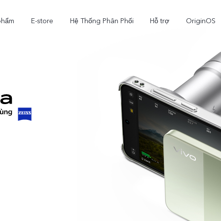
phẩm
E-store
Hệ Thống Phân Phối
Hỗ trợ
OriginOS
X300
V70
V7
mới