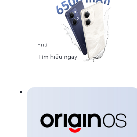
Y11d
Tìm hiểu ngay