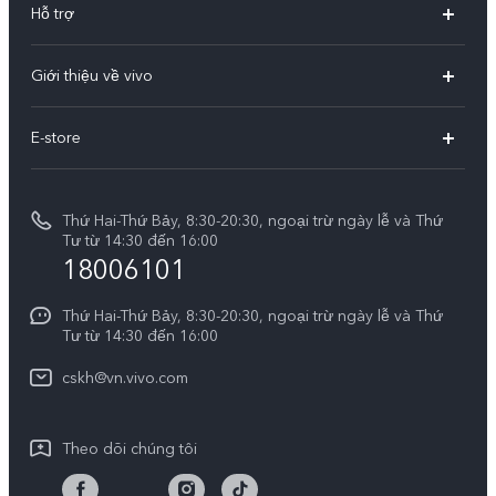
Hỗ trợ
X300
Câu hỏi thường gặp
Giới thiệu về vivo
V60
Trung tâm dịch vụ
Thông tin
V60 Lite 5G
E-store
Funtouch OS
Tin tức
V50 Lite 5G
E-store
Cập nhật hệ thống
Thông báo pháp lý
V50 Lite
Thứ Hai-Thứ Bảy, 8:30-20:30, ngoại trừ ngày lễ và Thứ
Tra cứu giá linh kiện
Tư từ 14:30 đến 16:00
Về chúng tôi
18006101
Y39 5G
Xác thực bằng IMEI
Trung tâm Quyền riêng tư của vivo
Y29
Thứ Hai-Thứ Bảy, 8:30-20:30, ngoại trừ ngày lễ và Thứ
Dịch vụ cuộc hẹn
Tư từ 14:30 đến 16:00
Tính Bền Vững
Y19s Pro
Truy vấn tiến độ sửa chữa
cskh@vn.vivo.com
Y04
Prize-giving Quiz
Theo dõi chúng tôi
Chính sách bảo hành của vivo