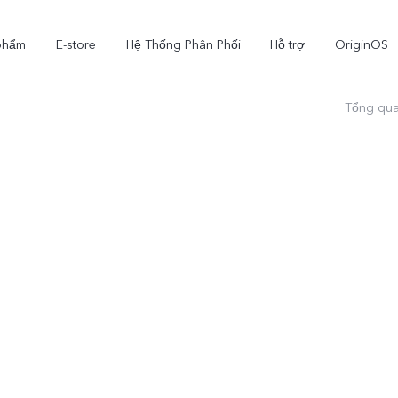
phẩm
E-store
Hệ Thống Phân Phối
Hỗ trợ
OriginOS
Tổng qu