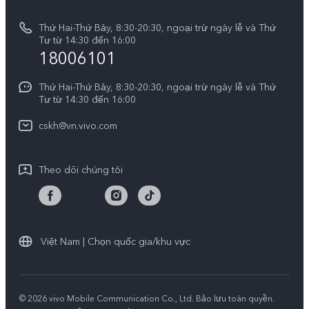
E-store
Cập nhật hệ thống
Thông báo pháp lý
V50 Lite
Thứ Hai-Thứ Bảy, 8:30-20:30, ngoại trừ ngày lễ và Thứ
Tra cứu giá linh kiện
Tư từ 14:30 đến 16:00
Về chúng tôi
18006101
Y39 5G
Xác thực bằng IMEI
Trung tâm Quyền riêng tư của vivo
Y29
Thứ Hai-Thứ Bảy, 8:30-20:30, ngoại trừ ngày lễ và Thứ
Dịch vụ cuộc hẹn
Tư từ 14:30 đến 16:00
Tính Bền Vững
Y19s Pro
Truy vấn tiến độ sửa chữa
cskh@vn.vivo.com
Y04
Prize-giving Quiz
Theo dõi chúng tôi
Chính sách bảo hành của vivo
Tải LUTs để khôi phục Log
Việt Nam | Chọn quốc gia/khu vực
© 2026 vivo Mobile Communication Co., Ltd. Bảo lưu toàn quyền.