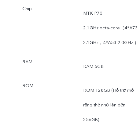
Chip
MTK P70
2.1GHz octa-core（4*A7
2.1GHz，4*A53 2.0GHz 
RAM
RAM 6GB
ROM
ROM 128GB (Hỗ trợ mở
rộng thẻ nhớ lên đến
256GB)