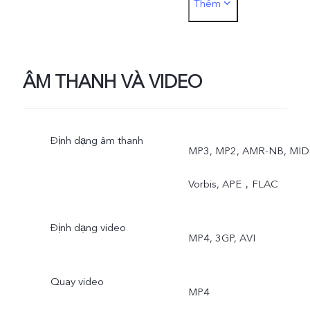
Thêm
mẫu, Selfie độc đáo AR,
Quay video làm đẹp, AI
Face Beauty, AI Selfie
ÂM THANH VÀ VIDEO
Lighting, Bộ lọc AI, Nhận
Định dạng âm thanh
biết bối cảnh thông minh,
MP3, MP2, AMR-NB, MIDI
Face Shaping, Xác định
Vorbis, APE，FLAC
cảnh AI, Camera Body
Định dạng video
MP4, 3GP, AVI
Shaping, Xác định giới tính
Chỉnh sử văn bản.
Quay video
MP4
Camera sau: Chụp ảnh,