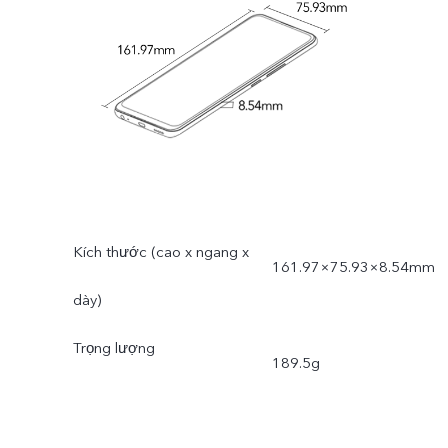
Kích thước (cao x ngang x
161.97×75.93×8.54mm
dày)
Trọng lượng
189.5g