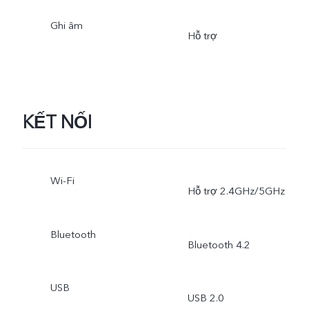
Ghi âm
HDR, Chụp chuyên nghiệp
Hỗ trợ
AI Face Beauty, Chụp
chuyển động chậm, Chụp
KẾT NỐI
tua nhanh thời gian, Chụp
toàn cảnh, Live photo, Bộ
Wi-Fi
Hỗ trợ 2.4GHz/5GHz
lọc màu, Chụp bằng lòng
bàn tay, Chụp bằng giọng
Bluetooth
Bluetooth 4.2
nói, Chụp xóa phông
USB
camera kép, AI Body
USB 2.0