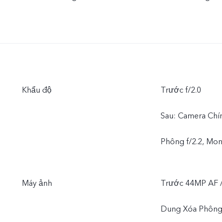
Khẩu độ
Trước f/2.0
Sau: Camera Chí
Phông f/2.2, Mon
Máy ảnh
Trước 44MP AF /
Dung Xóa Phông