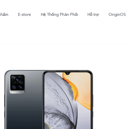
phẩm
E-store
Hệ Thống Phân Phối
Hỗ trợ
OriginOS