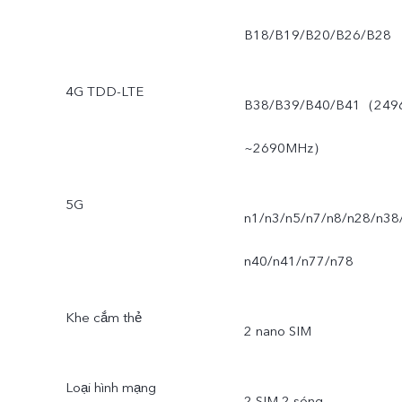
B18/B19/B20/B26/B28
4G TDD-LTE
B38/B39/B40/B41（249
~2690MHz）
5G
n1/n3/n5/n7/n8/n28/n38
n40/n41/n77/n78
Khe cắm thẻ
2 nano SIM
Loại hình mạng
2 SIM 2 sóng