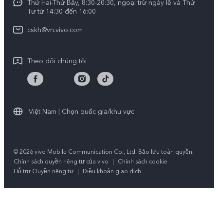
Y29
Thứ Hai-Thứ Bảy, 8:30-20:30, ngoại trừ ngày lễ và Thứ
Dịch vụ cuộc hẹn
Tư từ 14:30 đến 16:00
Tính Bền Vững
Y19s Pro
Truy vấn tiến độ sửa chữa
cskh@vn.vivo.com
Y04
Prize-giving Quiz
Theo dõi chúng tôi
Chính sách bảo hành của vivo
Tải LUTs để khôi phục Log
Việt Nam | Chọn quốc gia/khu vực
© 2026 vivo Mobile Communication Co., Ltd. Bảo lưu toàn quyền.
Chính sách quyền riêng tư của vivo
|
Chính sách cookie
|
Hỗ trợ Quyền riêng tư
|
Điều khoản giao dịch