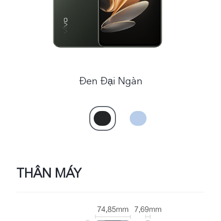
Việt Nam | Chọn quốc gia/khu vực
Đen Đại Ngàn
THÂN MÁY