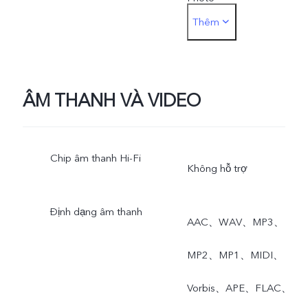
Thêm
Camera sau: Cảnh Đêm,
Chân Dung, Quay Video,
ÂM THANH VÀ VIDEO
Phim Ngắn, Độ Phân Giải
Cao, Toàn Cảnh, Căn
Chip âm thanh Hi-Fi
Chỉnh Tài Liệu, Chuyển
Không hỗ trợ
Động Chậm, Tua Nhanh,
Định dạng âm thanh
AAC、WAV、MP3、
Siêu Trăng, Chuyên
MP2、MP1、MIDI、
Nghiệp, Phơi Sáng Kép,
Vorbis、APE、FLAC、
Video Hiển Thị Kép, Live