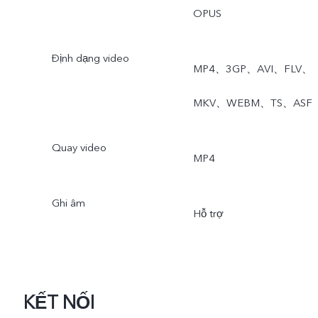
OPUS
4
Photo
Định dạng video
MP4、3GP、AVI、FLV、
MKV、WEBM、TS、ASF
Quay video
MP4
Ghi âm
Hỗ trợ
KẾT NỐI