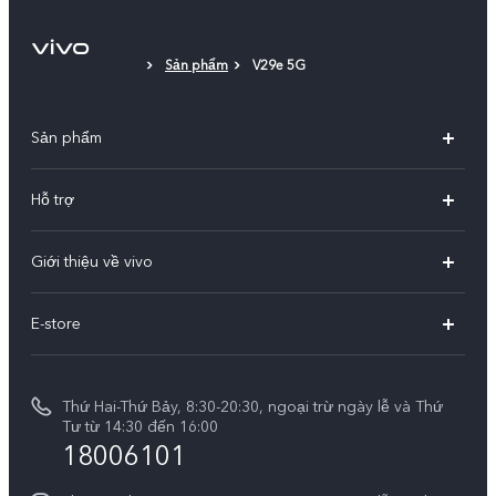
Sản phẩm
V29e 5G
Sản phẩm
X300 Pro
Hỗ trợ
X300
Câu hỏi thường gặp
Giới thiệu về vivo
V60
Trung tâm dịch vụ
Thông tin
V60 Lite 5G
E-store
Funtouch OS
Tin tức
V50 Lite 5G
E-store
Cập nhật hệ thống
Thông báo pháp lý
V50 Lite
Thứ Hai-Thứ Bảy, 8:30-20:30, ngoại trừ ngày lễ và Thứ
Tra cứu giá linh kiện
Tư từ 14:30 đến 16:00
Về chúng tôi
18006101
Y39 5G
Xác thực bằng IMEI
Trung tâm Quyền riêng tư của vivo